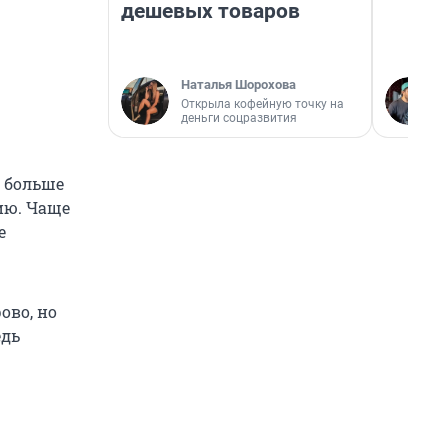
дешевых товаров
Наталья Шорохова
Открыла кофейную точку на
деньги соцразвития
е больше
ию. Чаще
е
ово, но
едь