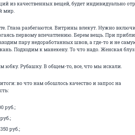
щий из качественных вещей, будет индивидуально от
й мир.
сте. Глаза разбегаются. Витрины влекут. Нужно включ
ергаясь первому впечатлению. Берем вещь. При приб
аходим пару недоработанных швов, а где-то и не саму
ань. Подходим к манекену. То что надо. Женская блуз
м юбку. Рубашку. В общем-то, все, что мы искали.
итоги: во что нам обошлось качество и запрос на
ть:
0 руб.;
руб.;
350 руб.;