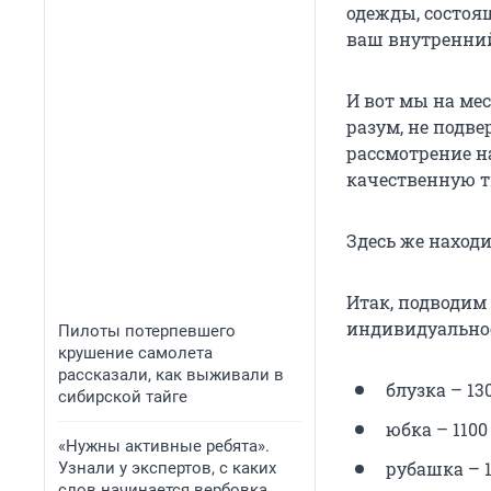
одежды, состоя
ваш внутренни
И вот мы на ме
разум, не подв
рассмотрение н
качественную тк
Здесь же находи
Итак, подводим 
индивидуальнос
Пилоты потерпевшего
крушение самолета
рассказали, как выживали в
блузка – 130
сибирской тайге
юбка – 1100 
«Нужны активные ребята».
рубашка – 1
Узнали у экспертов, с каких
слов начинается вербовка