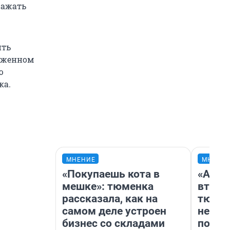
ражать
ить
лиженном
ю
ка.
МНЕНИЕ
МНЕНИ
«Покупаешь кота в
«Арен
мешке»: тюменка
втрое
рассказала, как на
тюмен
самом деле устроен
нефор
бизнес со складами
почем