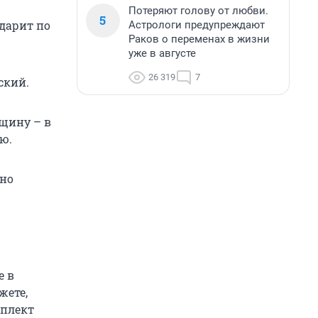
Потеряют голову от любви.
5
дарит по
Астрологи предупреждают
Раков о переменах в жизни
уже в августе
26 319
7
ский.
щину – в
ю.
вно
е в
жете,
мплект