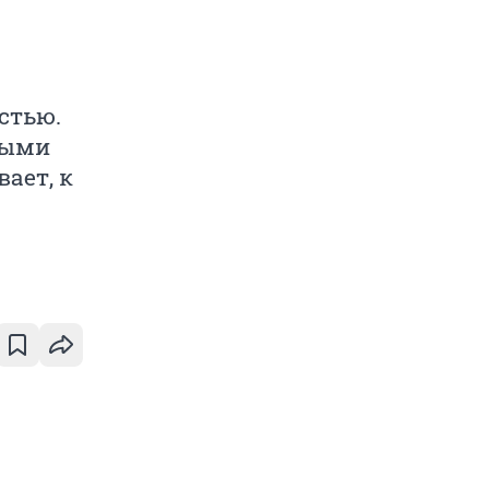
стью.
ными
ает, к