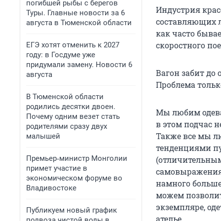
погибшей рыбы с берегов
Индустрия красо
Туры. Главные новости за 6
составляющих л
августа в Тюменской области
как часто бывае
скоростного пое
ЕГЭ хотят отменить к 2027
году: в Госдуме уже
придумали замену. Новости 6
Вагон забит до 
августа
Проблема только
В Тюменской области
родились десятки двоен.
Мы любим одева
Почему одним везет стать
в этом подчас н
родителями сразу двух
Также все мы 
малышей
тенденциями пу
Премьер‑министр Монголии
(отличительным)
примет участие в
самовыражения 
экономическом форуме во
намного больше 
Владивостоке
можем позволит
экземпляре, оде
Публикуем новый график
ателье.
подвоза чистой воды в