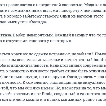
ты развивается с невероятной скоростью. Мода как од
етит семимильными шагами навстречу к неизведанно
т, к хорошо забытому старому. Один из вагонов этого
зда именуется «Одежда».
отказа. Выбор невероятный. Каждый находит что-то по
 в отсутствии такового у некоторых.
ться красиво: по одежке встречают, не забыли?. Пом
е легком деле магазины, ателье и качественный hand-
любим индивидуальность. Надиктованный современн
ть к развитию личности требует от нас быть отличн
 не только внутри, но и снаружи. Одежда здесь – как 
личности. К сожалению, настоящая индивидуальност
той, что мы обычно имеем. Но, несмотря на то, что мы
ь себе костюмчик от Prada, созданный в единственно
ться стильно можно и в наших магазинах, равно так же