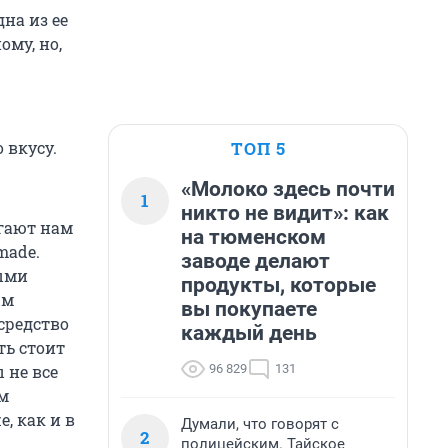
на из ее
му, но,
ТОП 5
 вкусу.
«Молоко здесь почти
1
никто не видит»: как
огают нам
на тюменском
made.
заводе делают
ыми
продукты, которые
ым
вы покупаете
средство
каждый день
ь стоит
96 829
131
 не все
м
, как и в
Думали, что говорят с
2
полицейским. Тайское