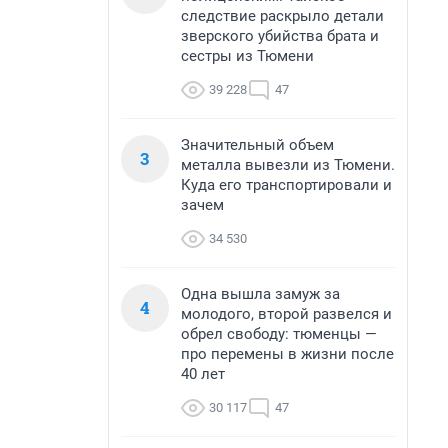
следствие раскрыло детали
зверского убийства брата и
сестры из Тюмени
39 228
47
Значительный объем
3
металла вывезли из Тюмени.
Куда его транспортировали и
зачем
34 530
Одна вышла замуж за
4
молодого, второй развелся и
обрел свободу: тюменцы —
про перемены в жизни после
40 лет
30 117
47