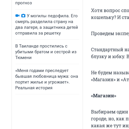
прогноз
Хотя вопрос сп
У могилы педофила. Его
кошельку? И ста
смерть разделила страну на
два лагеря, а защитника детей
Проведем экспе
отправила за решетку
В Таиланде простились с
Стандартный на
убитыми братом и сестрой из
блузку и юбку. 
Тюмени
«Меня годами преследует
Не будем назыв
бывшая любовница мужа: она
«Магазин» и «Ат
портит жилье и угрожает».
Реальная история
«Магазин»
Выбираем один 
городе, но, как
какая же тут и