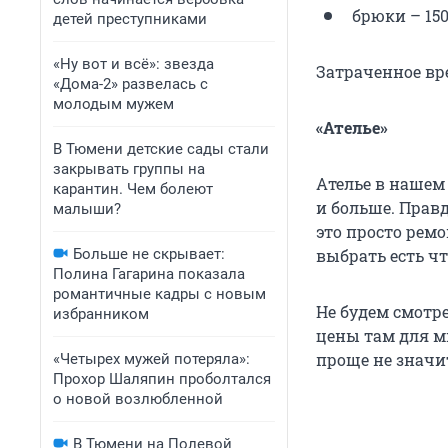
брюки – 150
детей преступниками
«Ну вот и всё»: звезда
Затраченное вре
«Дома-2» развелась с
молодым мужем
«Ателье»
В Тюмени детские сады стали
закрывать группы на
Ателье в нашем
карантин. Чем болеют
и больше. Прав
малыши?
это просто рем
Больше не скрывает:
выбрать есть чт
Полина Гагарина показала
романтичные кадры с новым
Не будем смотрет
избранником
цены там для м
проще не значи
«Четырех мужей потеряла»:
Прохор Шаляпин проболтался
о новой возлюбленной
В Тюмени на Полевой