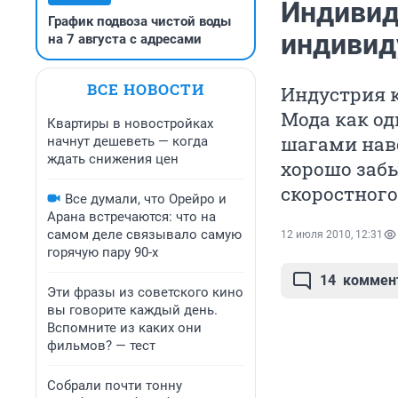
Индивид
График подвоза чистой воды
индивид
на 7 августа с адресами
ВСЕ НОВОСТИ
Индустрия к
Мода как о
Квартиры в новостройках
шагами навс
начнут дешеветь — когда
ждать снижения цен
хорошо забы
скоростного 
Все думали, что Орейро и
Арана встречаются: что на
самом деле связывало самую
12 июля 2010, 12:31
горячую пару 90-х
14
коммен
Эти фразы из советского кино
вы говорите каждый день.
Вспомните из каких они
фильмов? — тест
Собрали почти тонну