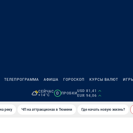
ТЕЛЕПРОГРАММА
АФИША
ГОРОСКОП
КУРСЫ ВАЛЮТ
ИГР
USD 81,41
СЕЙЧАС
0
ПРОБКИ
+14°C
EUR 94,06
на реку
ЧП на аттракционах в Тюмени
Где начать новую жизнь?