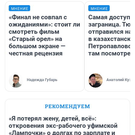
МНЕНИЕ
МНЕНИЕ
«Финал не совпал с
Самая доступн
ожиданиями»: стоит ли
заграница. Тю
смотреть фильм
отправился на
«Старый орел» на
в казахстански
большом экране —
Петропавловск
честная рецензия
там посмотрет
Надежда Губарь
Анатолий Кузн
РЕКОМЕНДУЕМ
«Я потерял жену, детей, всё»:
откровения экс-рабочего уфимской
«Лампочки» о долгах по зарплате и