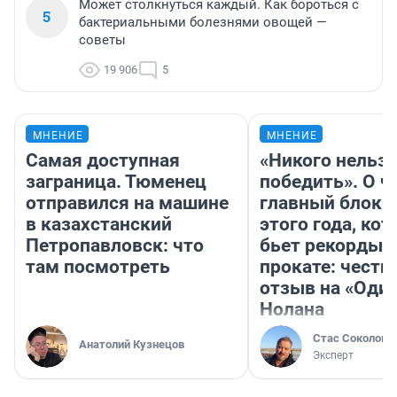
Может столкнуться каждый. Как бороться с
5
бактериальными болезнями овощей —
советы
19 906
5
МНЕНИЕ
МНЕНИЕ
Самая доступная
«Никого нельз
заграница. Тюменец
победить». О ч
отправился на машине
главный блокб
в казахстанский
этого года, ко
Петропавловск: что
бьет рекорды 
там посмотреть
прокате: честн
отзыв на «Оди
Нолана
Стас Соколов
Анатолий Кузнецов
Эксперт