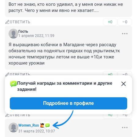
Вот не знаю, кто кого удивил, а у меня они никак не 
растут. Чего у меня им явно не хватает....
+0
–0
ОТВЕТИТЬ
Гость
1 апреля 2022, 11:59
Я выращиваю ксбачки в Магадане через рассаду 
обязательно на поднятых грядках под укрытием,тк 
ночные температуры летом не выше +10,и тоже 
хорошие урожаи
+0
–0
ОТВЕТИТЬ
Получай награды за комментарии и другие 
Гость
31 марта 2022, 10:12
задания!
Ещё и рассаду выращивать,они и так растут из 
Подробнее в профиле
семечка хо́рошо.Вот удивили блин)
+0
–0
ОТВЕТИТЬ
Women_Rus
31 марта 2022, 10:07