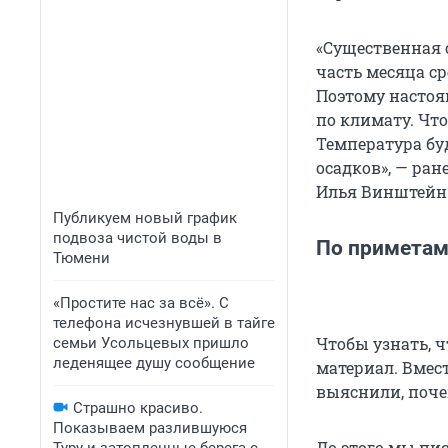
«Существенная 
часть месяца с
Поэтому настоя
по климату. Что
Температура бу
осадков», — ран
Илья Винштейн
Публикуем новый график
подвоза чистой воды в
По примета
Тюмени
«Простите нас за всё». С
телефона исчезнувшей в тайге
Чтобы узнать, 
семьи Усольцевых пришло
леденящее душу сообщение
материал. Вмес
выяснили, поче
Страшно красиво.
Показываем разлившуюся
До этого мы пи