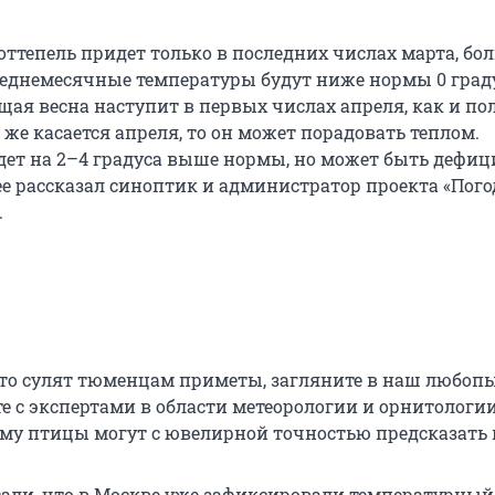
оттепель придет только в последних числах марта, б
реднемесячные температуры будут ниже нормы 0 град
щая весна наступит в первых числах апреля, как и п
 же касается апреля, то он может порадовать теплом.
дет на 2–4 градуса выше нормы, но может быть дефиц
ее рассказал синоптик и администратор проекта «Пого
.
м
что сулят тюменцам приметы, загляните в наш любо
те с экспертами в области метеорологии и орнитологи
му птицы могут с ювелирной точностью предсказать 
сали, что в Москве уже зафиксировали температурный