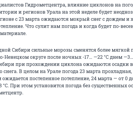
иалистов Гидрометцентра, влияние циклонов на пого
итории и регионов Урала на этой неделе будет неодн
гионе с 23 марта ожидаются мокрый снег с дождем и
потепление. Что сулит нам погода и когда будет по-вес
 материале.
адной Сибири сильные морозы сменятся более мягкой 
о-Ненецком округе после ночных -17… —22 °С днем —3… 
ибири при прохождении циклона ожидаются осадки в
 снега. В целом на Урале погода 23 марта прохладная,
м ожидается постепенное потепление, 24 марта — от 0 до 
+8 °C. При этом установится погода без существенных о
метцентр.