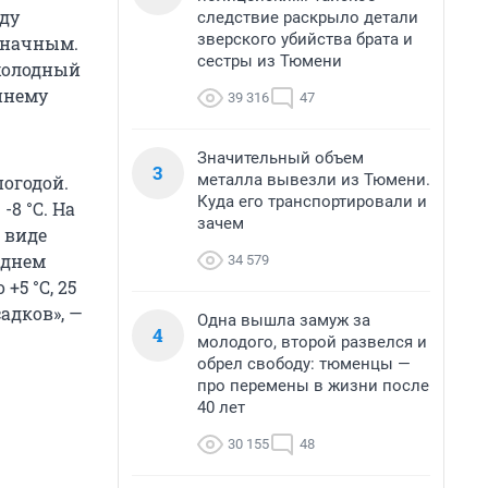
ду
следствие раскрыло детали
зверского убийства брата и
означным.
сестры из Тюмени
 холодный
еннему
39 316
47
Значительный объем
3
металла вывезли из Тюмени.
погодой.
Куда его транспортировали и
-8 °C. На
зачем
 виде
 днем
34 579
+5 °С, 25
садков», —
Одна вышла замуж за
4
молодого, второй развелся и
обрел свободу: тюменцы —
про перемены в жизни после
40 лет
30 155
48