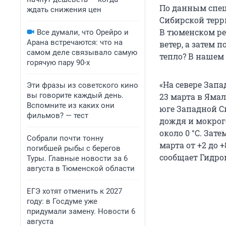
По данным спец
ждать снижения цен
Сибирской терр
В тюменском ре
Все думали, что Орейро и
Арана встречаются: что на
ветер, а затем 
самом деле связывало самую
тепло? В нашем
горячую пару 90-х
«На севере Зап
Эти фразы из советского кино
вы говорите каждый день.
23 марта в Ямал
Вспомните из каких они
юге Западной С
фильмов? — тест
дождя и мокрого
около 0 °С. Зате
Собрали почти тонну
марта от +2 до 
погибшей рыбы с берегов
сообщает Гидро
Туры. Главные новости за 6
августа в Тюменской области
ЕГЭ хотят отменить к 2027
году: в Госдуме уже
придумали замену. Новости 6
августа