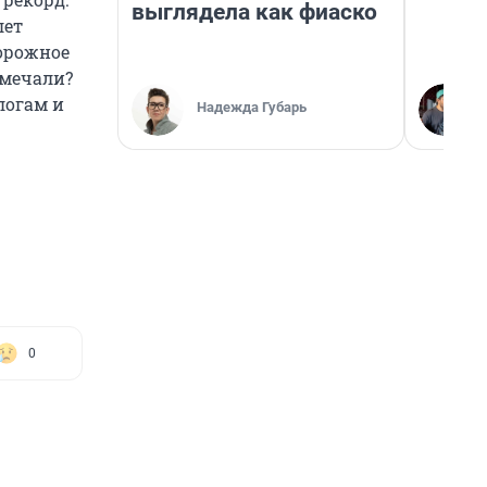
выглядела как фиаско
лет
дорожное
амечали?
логам и
Надежда Губарь
0