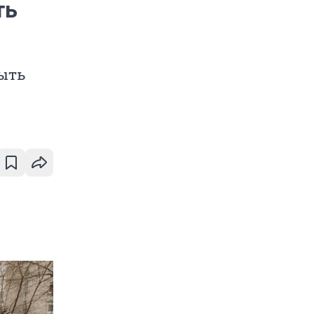
ть
быть