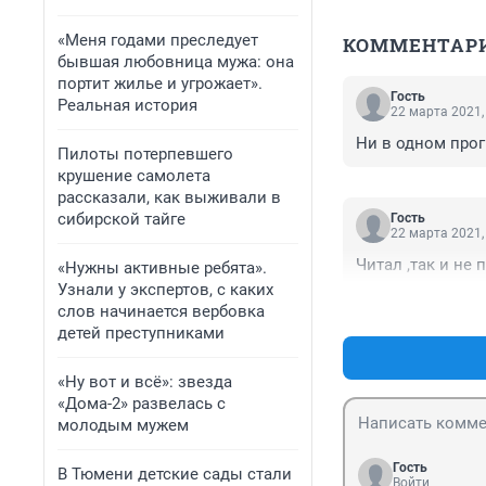
«Меня годами преследует
КОММЕНТАР
бывшая любовница мужа: она
портит жилье и угрожает».
Гость
Реальная история
22 марта 2021,
Ни в одном прог
Пилоты потерпевшего
крушение самолета
рассказали, как выживали в
сибирской тайге
Гость
22 марта 2021,
Читал ,так и не
«Нужны активные ребята».
Узнали у экспертов, с каких
слов начинается вербовка
детей преступниками
«Ну вот и всё»: звезда
«Дома-2» развелась с
молодым мужем
Гость
В Тюмени детские сады стали
Войти