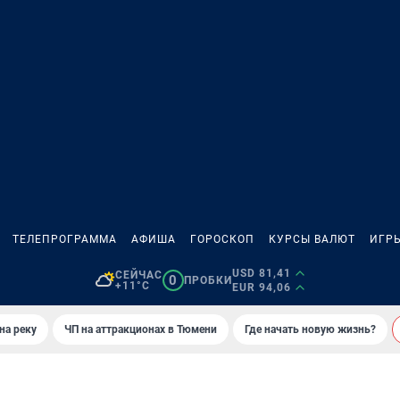
ТЕЛЕПРОГРАММА
АФИША
ГОРОСКОП
КУРСЫ ВАЛЮТ
ИГР
USD 81,41
СЕЙЧАС
0
ПРОБКИ
+11°C
EUR 94,06
на реку
ЧП на аттракционах в Тюмени
Где начать новую жизнь?