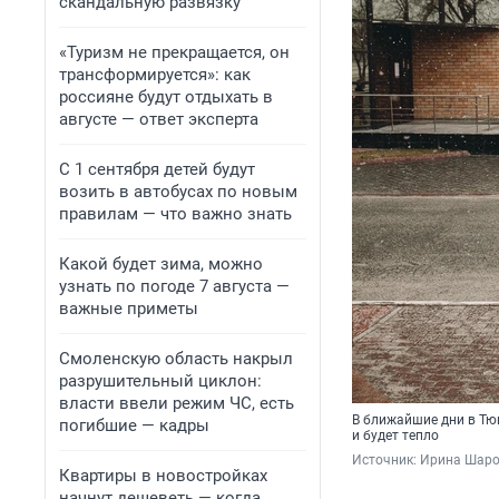
скандальную развязку
«Туризм не прекращается, он
трансформируется»: как
россияне будут отдыхать в
августе — ответ эксперта
С 1 сентября детей будут
возить в автобусах по новым
правилам — что важно знать
Какой будет зима, можно
узнать по погоде 7 августа —
важные приметы
Смоленскую область накрыл
разрушительный циклон:
власти ввели режим ЧС, есть
В ближайшие дни в Тюм
погибшие — кадры
и будет тепло
Источник: 
Ирина Шаров
Квартиры в новостройках
начнут дешеветь — когда