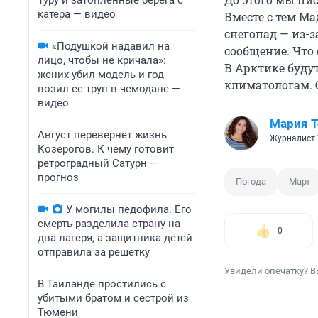
Туру и затопленные берега с
катера — видео
Вместе с тем М
снегопад — из-
«Подушкой надавил на
сообщение. Что 
лицо, чтобы не кричала»:
В Арктике буду
жених убил модель и год
климатологам.
возил ее труп в чемодане —
видео
Мария 
Август перевернет жизнь
Журналист 
Козерогов. К чему готовит
ретроградный Сатурн —
прогноз
Погода
Март
У могилы педофила. Его
смерть разделила страну на
0
два лагеря, а защитника детей
отправила за решетку
Увидели опечатку? В
В Таиланде простились с
убитыми братом и сестрой из
Тюмени