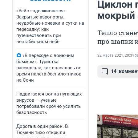
Циклон 
«Рейс задерживается».
мокрый 
Закрытые аэропорты,
неудобные ночевки и сутки на
пересадку: как
Тепло стане
путешествовать при
про шапки 
нестабильном небе
«В переходе с вонючим
22 марта 2021, 20:31
бомжом». Туристка
рассказала, как спасалась во
14
коммен
время налета беспилотников
на Сочи
Надвигается волна пугающих
вирусов — ученые
потребовали срочно усилить
безопасность
Дорога в один район. В
Тюмени тихо открыли