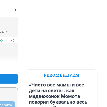
дели.
+0
–0
+1
–0
РЕКОМЕНДУЕМ
«Чисто все мамы и все
дети на свете»: как
медвежонок Момота
покорил буквально весь
равить