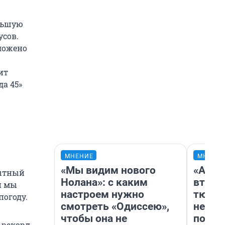
ольшую
усов.
оложено
ит
да 45»
МНЕНИЕ
МНЕНИ
«Мы видим нового
«Арен
пытный
Нолана»: с каким
втрое
и мы
настроем нужно
тюмен
погоду.
смотреть «Одиссею»,
нефор
чтобы она не
почем
 рекорд.