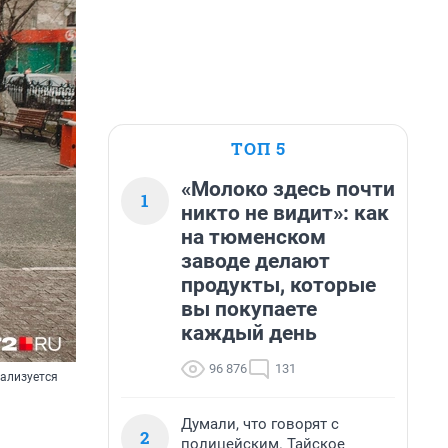
ТОП 5
«Молоко здесь почти
1
никто не видит»: как
на тюменском
заводе делают
продукты, которые
вы покупаете
каждый день
96 876
131
мализуется
Думали, что говорят с
2
полицейским. Тайское