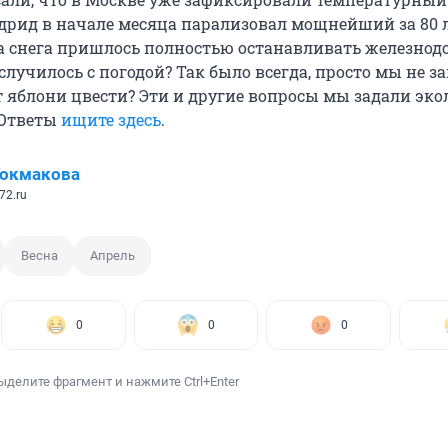
адрид в начале месяца парализовал мощнейший за 80 
за снега пришлось полностью останавливать железно
случилось с погодой? Так было всегда, просто мы не з
т яблони цвести? Эти и другие вопросы мы задали эко
 Ответы
ищите здесь
.
Токмакова
72.ru
Весна
Апрель
0
0
0
ыделите фрагмент и нажмите Ctrl+Enter