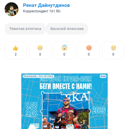
Ренат Дайнутдинов
Корреспондент 161.RU
Тяжелая атлетика
Василий Алексеев
2
0
0
0
0
РЕКЛАМА • EA-M.ORG