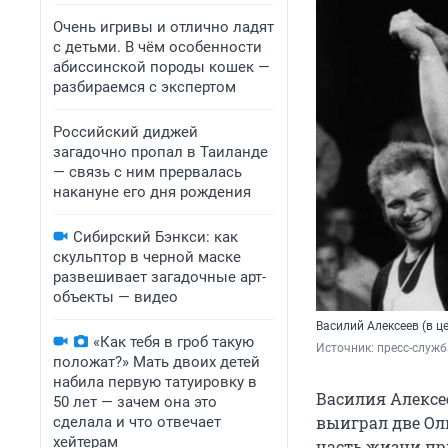
Очень игривы и отлично ладят
с детьми. В чём особенности
абиссинской породы кошек —
разбираемся с экспертом
Российский диджей
загадочно пропал в Таиланде
— связь с ним прервалась
накануне его дня рождения
Сибирский Бэнкси: как
скульптор в черной маске
развешивает загадочные арт-
объекты — видео
Василий Алексеев (в 
«Как тебя в гроб такую
Источник: 
пресс-служ
положат?» Мать двоих детей
набила первую татуировку в
Василия Алексе
50 лет — зачем она это
выиграл две О
сделала и что отвечает
хейтерам
часть жизни пр