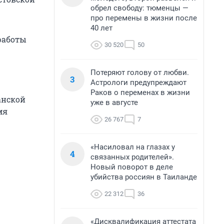
обрел свободу: тюменцы —
про перемены в жизни после
40 лет
работы
30 520
50
Потеряют голову от любви.
3
Астрологи предупреждают
Раков о переменах в жизни
анской
уже в августе
мя
26 767
7
«Насиловал на глазах у
4
связанных родителей».
Новый поворот в деле
убийства россиян в Таиланде
22 312
36
«Дисквалификация аттестата