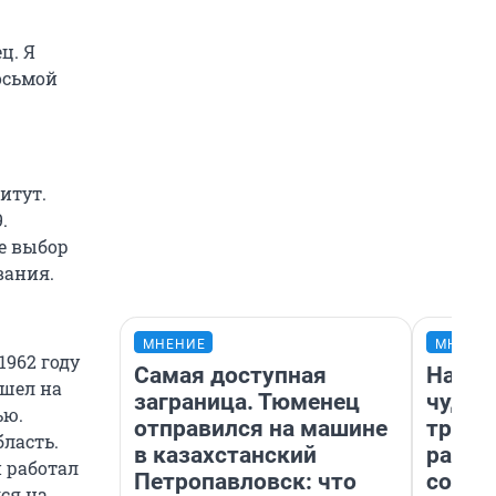
ц. Я
восьмой
итут.
.
е выбор
вания.
МНЕНИЕ
МНЕНИ
1962 году
Самая доступная
Насле
ошел на
заграница. Тюменец
чудом
ью.
отправился на машине
транс
ласть.
в казахстанский
разне
н работал
Петропавловск: что
совет
ся на