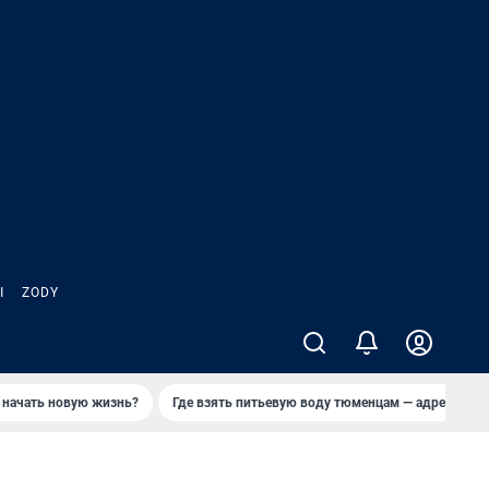
Ы
ZODY
 начать новую жизнь?
Где взять питьевую воду тюменцам — адреса