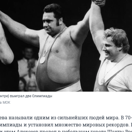
центре) выиграл две Олимпиады
ба МОК
ева называли одним из сильнейших людей мира. В 70-
лимпиады и установил множество мировых рекордов.
и этом Алексеев провел в небольшом городе Шахты Ро