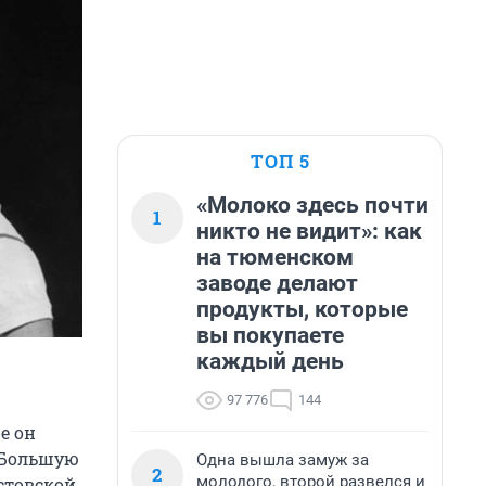
ТОП 5
«Молоко здесь почти
1
никто не видит»: как
на тюменском
заводе делают
продукты, которые
вы покупаете
каждый день
97 776
144
е он
 Большую
Одна вышла замуж за
2
молодого, второй развелся и
стовской