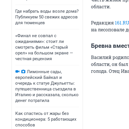
области.
Где набрать воды возле дома?
Публикуем 50 свежих адресов
Редакция
161.R
для тюменцев
на лесоповале д
«Финал не совпал с
ожиданиями»: стоит ли
Бревна вмес
смотреть фильм «Старый
орел» на большом экране —
Василий родилс
честная рецензия
области, он был
голода. Отец Ив
Лимонные сады,
европейский Байкал и
очередь к статуе Джульетты:
путешественница съездила в
Италию и рассказала, сколько
денег потратила
Как спастись от жары без
кондиционера: 5 работающих
способов