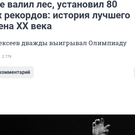
е валил лес, установил 80
 рекордов: история лучшего
ена XX века
ексеев дважды выигрывал Олимпиаду
2 779
 комментарий