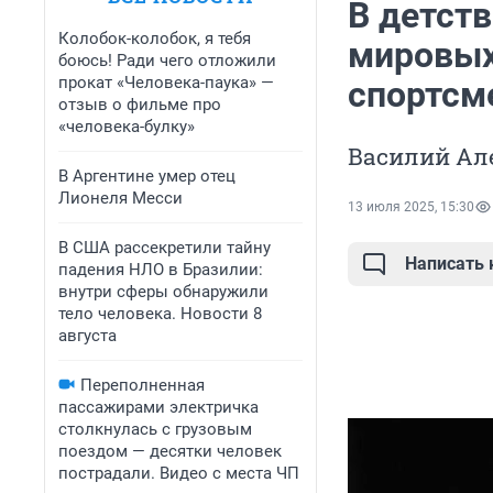
В детств
Колобок-колобок, я тебя
мировых
боюсь! Ради чего отложили
прокат «Человека-паука» —
спортсм
отзыв о фильме про
«человека-булку»
Василий Ал
В Аргентине умер отец
Лионеля Месси
13 июля 2025, 15:30
В США рассекретили тайну
Написать
падения НЛО в Бразилии:
внутри сферы обнаружили
тело человека. Новости 8
августа
Переполненная
пассажирами электричка
столкнулась с грузовым
поездом — десятки человек
пострадали. Видео с места ЧП