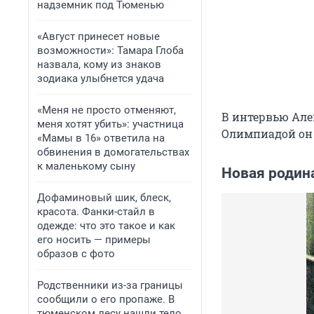
надземник под Тюменью
«Август принесет новые
возможности»: Тамара Глоба
назвала, кому из знаков
зодиака улыбнется удача
«Меня не просто отменяют,
В интервью Алек
меня хотят убить»: участница
Олимпиадой он 
«Мамы в 16» ответила на
обвинения в домогательствах
к маленькому сыну
Новая родина
Дофаминовый шик, блеск,
красота. Фанки-стайл в
одежде: что это такое и как
его носить — примеры
образов с фото
Родственники из-за границы
сообщили о его пропаже. В
тюменском лесу нашли тело