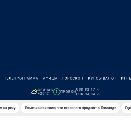
ТЕЛЕПРОГРАММА
АФИША
ГОРОСКОП
КУРСЫ ВАЛЮТ
ИГР
USD 82,17
СЕЙЧАС
1
ПРОБКИ
+20°C
EUR 94,84
м на реку
Тюменка показала, что странного продают в Таиланде
Где