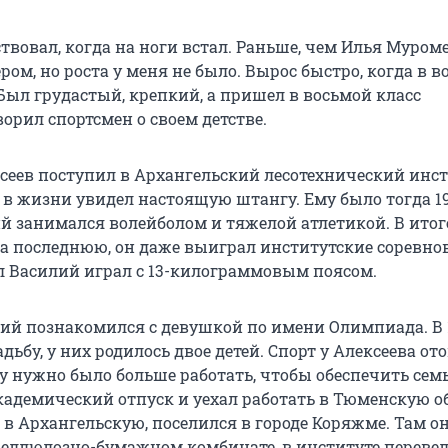
твовал, когда на ноги встал. Раньше, чем Илья Муроме
ром, но роста у меня не было. Вырос быстро, когда в 
Был грудастый, крепкий, а пришел в восьмой класс
орил спортсмен о своем детстве.
ксеев поступил в Архангельский лесотехнический инст
 в жизни увидел настоящую штангу. Ему было тогда 19
й занимался волейболом и тяжелой атлетикой. В итог
на последнюю, он даже выиграл институтские соревно
л Василий играл с
13-килограммовым
поясом.
лий познакомился с девушкой по имени Олимпиада. В 
дьбу, у них родилось двое детей. Спорт у Алексеева от
му нужно было больше работать, чтобы обеспечить сем
кадемический отпуск и уехал работать в Тюменскую об
в Архангельскую, поселился в городе Коряжме. Там о
целлюлозно-бумажном комбинате, в институте перевел