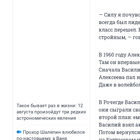
— Силу я почувс
всегда был лиде
класс перешел. 
стройным, — гов
В 1960 году Але
Там он впервые
Сначала Васили
Алексеева пал 
Даже в волейбо
В Рочегде Васи
Такое бывает раз в жизни: 12
они сыграли сва
августа произойдут три редких
второй план: е
астрономических явления
Василий взял а
Потом вернулся 
Прохор Шаляпин влюбился
по-настоящему, а Ваня
на Котласском 