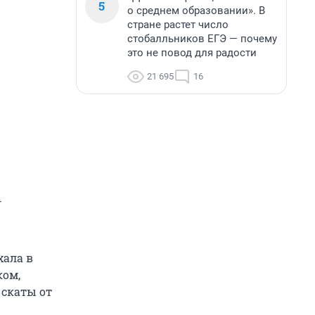
5
о среднем образовании». В
стране растет число
стобалльников ЕГЭ — почему
это не повод для радости
21 695
16
—
хала в
ком,
 скаты от