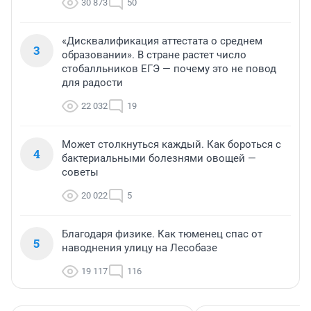
30 873
50
«Дисквалификация аттестата о среднем
3
образовании». В стране растет число
стобалльников ЕГЭ — почему это не повод
для радости
22 032
19
Может столкнуться каждый. Как бороться с
4
бактериальными болезнями овощей —
советы
20 022
5
Благодаря физике. Как тюменец спас от
5
наводнения улицу на Лесобазе
19 117
116