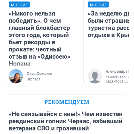
МНЕНИЕ
МНЕНИЕ
«Никого нельзя
«За неделю две
победить». О чем
были страшные
главный блокбастер
туристка расск
этого года, который
отдыхе в Крым
бьет рекорды в
прокате: честный
отзыв на «Одиссею»
Нолана
Александра Ис
Стас Соколов
заместитель гл
Эксперт
редактора 63.RU
РЕКОМЕНДУЕМ
«Не связывайся с ним!» Чем известен
ревдинский гопник Черкас, избивший
ветерана СВО и грозивший