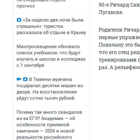
90-е Ричард Са
прогноз
Луганске.
«За неделю две ночи были
страшные»: туристка
Родители Ричар
рассказала об отдыхе в Крыму
первые упражнен
Поначалу это бы
Минпросвещения обновило
что его отец ре
список учебников: что будут
изучать в школах и колледжах
тренировками по
с 1 сентября
раз. А рельефно
В Тюмени мужчина
поцарапал десятки машин во
дворе. На восстановление
уйдут сотни тысяч рублей
Почему так много скандалов
из-за ЕГЭ? Академик — об
особенности приемной
кампании — 2026 и новой
реальности российского