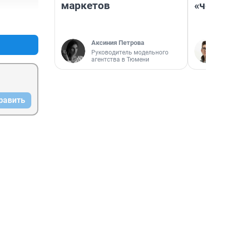
маркетов
«чело
+2
–0
Аксиния Петрова
Руководитель модельного
агентства в Тюмени
равить