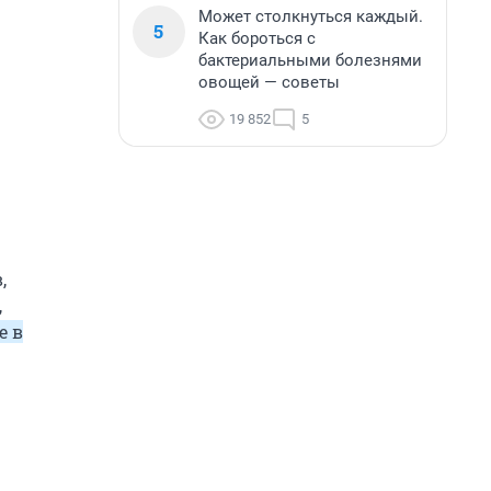
Может столкнуться каждый.
5
Как бороться с
бактериальными болезнями
овощей — советы
19 852
5
,
,
е в