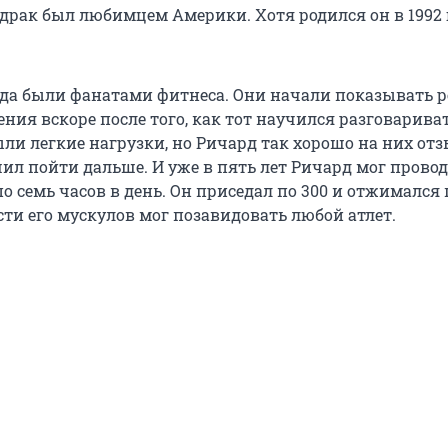
ндрак был любимцем Америки. Хотя родился он в 1992 
да были фанатами фитнеса. Они начали показывать р
ия вскоре после того, как тот научился разговариват
ли легкие нагрузки, но Ричард так хорошо на них отз
шил пойти дальше. И уже в пять лет Ричард мог провод
 семь часов в день. Он приседал по 300 и отжимался 
сти его мускулов мог позавидовать любой атлет.