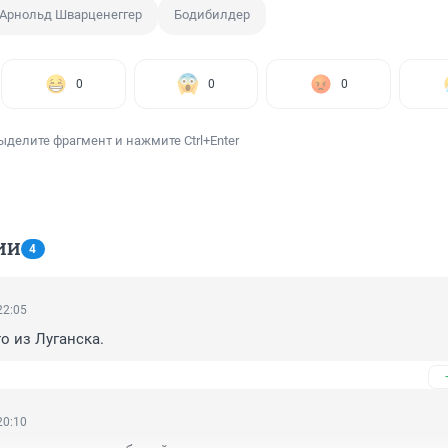
Арнольд Шварценеггер
Бодибилдер
0
0
0
ыделите фрагмент и нажмите Ctrl+Enter
ИИ
4
22:05
о из Луганска.
20:10