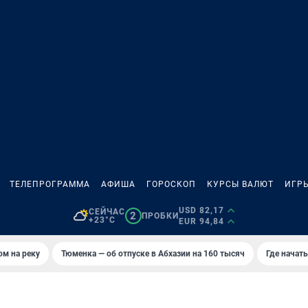
ТЕЛЕПРОГРАММА
АФИША
ГОРОСКОП
КУРСЫ ВАЛЮТ
ИГР
USD 82,17
СЕЙЧАС
2
ПРОБКИ
+23°C
EUR 94,84
ом на реку
Тюменка — об отпуске в Абхазии на 160 тысяч
Где начат