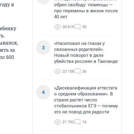
году в
обрел свободу: тюменцы —
про перемены в жизни после
40 лет
30 619
50
ебенку
ь.
ывался,
«Насиловал на глазах у
3
связанных родителей».
ить за
Новый поворот в деле
по 600
убийства россиян в Таиланде
23 158
36
«Дисквалификация аттестата
4
о среднем образовании». В
стране растет число
стобалльников ЕГЭ — почему
это не повод для радости
21 792
16