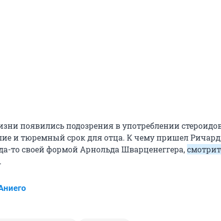
жизни появились подозрения в употреблении стероидов
ие и тюремный срок для отца. К чему пришел Ричард
а-то своей формой Арнольда Шварценеггера,
смотрит
.
Аниего