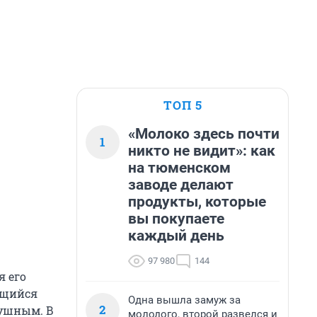
ТОП 5
«Молоко здесь почти
1
никто не видит»: как
на тюменском
заводе делают
продукты, которые
вы покупаете
каждый день
97 980
144
я его
ящийся
Одна вышла замуж за
2
душным. В
молодого, второй развелся и