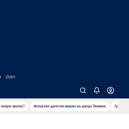
Ы
ZODY
ь новую жизнь?
Испортил десятки машин во дворе Тюмени
Где взя