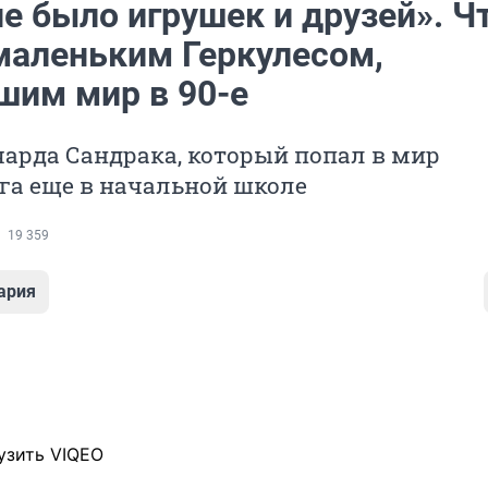
не было игрушек и друзей». Ч
 маленьким Геркулесом,
шим мир в 90-е
арда Сандрака, который попал в мир
га еще в начальной школе
19 359
ария
узить VIQEO