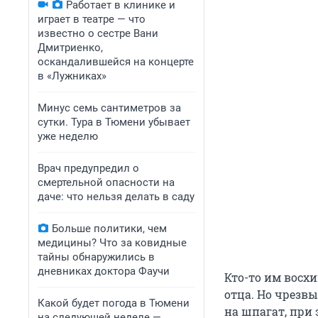
Работает в клинике и
играет в театре — что
известно о сестре Вани
Дмитриенко,
оскандалившейся на концерте
в «Лужниках»
Минус семь сантиметров за
сутки. Тура в Тюмени убывает
уже неделю
Врач предупредил о
смертельной опасности на
даче: что нельзя делать в саду
Больше политики, чем
медицины? Что за ковидные
тайны обнаружились в
дневниках доктора Фаучи
Кто-то им восхи
отца. Но чрезв
Какой будет погода в Тюмени
на шпагат, при 
на следующей неделе —