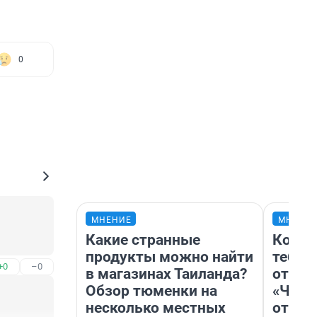
0
МНЕНИЕ
МНЕНИ
Какие странные
Колоб
продукты можно найти
тебя 
+0
–0
в магазинах Таиланда?
отлож
Обзор тюменки на
«Чело
несколько местных
отзыв