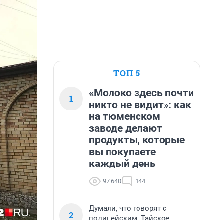
ТОП 5
«Молоко здесь почти
1
никто не видит»: как
на тюменском
заводе делают
продукты, которые
вы покупаете
каждый день
97 640
144
Думали, что говорят с
2
полицейским. Тайское