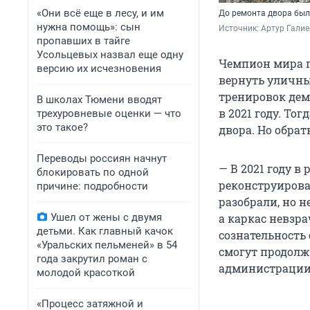
«Они всё еще в лесу, и им
До ремонта двора было
нужна помощь»: сын
Источник: 
Артур Галие
пропавших в тайге
Усольцевых назвал еще одну
Чемпион мира п
версию их исчезновения
вернуть уличны
тренировок дем
В школах Тюмени вводят
в 2021 году. Т
трехуровневые оценки — что
это такое?
двора. Но обрат
Переводы россиян начнут
— В 2021 году в
блокировать по одной
реконструирова
причине: подробности
разобрали, но 
Ушел от жены с двумя
а каркас невзра
детьми. Как главный качок
сознательность
«Уральских пельменей» в 54
смогут продолж
года закрутил роман с
администрации 
молодой красоткой
«Процесс затяжной и