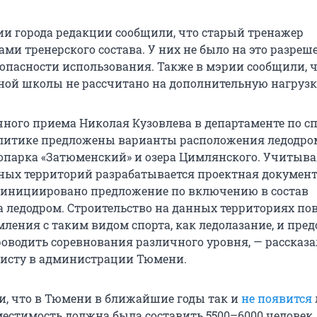
и города редакции сообщили, что старый тренажер
ми тренерского состава. У них не было на это разреш
опасности использования. Также в мэрии сообщили, 
ной школы не рассчитано на дополнительную нагрузк
чного приема Николая Кузовлева в департаменте по сп
литике предложены варианты расположения ледодро
опарка «Затюменский» и озера Цимлянского. Учитывая
ых территорий разрабатывается проектная документ
 инициировано предложение по включению в состав
а ледодром. Строительство на данных территориях по
ления с таким видом спорта, как ледолазание, и пре
оводить соревнования различного уровня, — рассказ
исту в администрации Тюмени.
и, что в Тюмени в ближайшие годы так и
не появится
местимость должна была составить 5500–6000 человек.