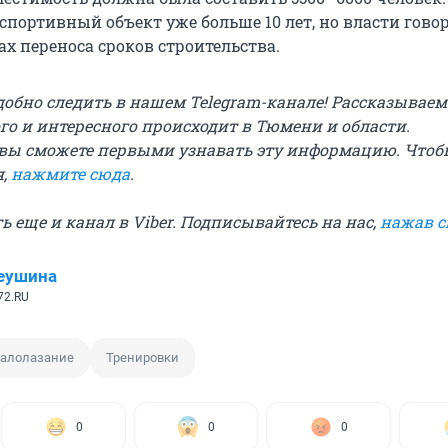
портивный объект уже больше 10 лет, но власти говор
х переноса сроков строительства.
добно следить в нашем Telegram-канале! Рассказываем
го и интересного происходит в Тюмени и области.
вы сможете первыми узнавать эту информацию. Чтоб
я,
нажмите сюда
.
сть еще и канал в Viber. Подписывайтесь на нас,
нажав 
еушина
72.RU
алолазание
Тренировки
0
0
0