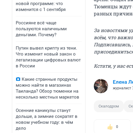
новой программе: что
Тюменцы ждут с
изменится с 1 сентября
разных причина
Россияне всё чаще
пользуются наличными
За новостями у
деньгами. Почему?
всём, что важно
Подписавшись, 
Путин вывел крипту из тени.
присоединитьс
Что изменит новый закон о
легализации цифровых валют
Кстати, у нас е
в России
Какие странные продукты
Елена Л
можно найти в магазинах
журналист 
Таиланда? Обзор тюменки на
несколько местных маркетов
Скалодром
Ск
Осенние каникулы станут
дольше, а зимние сократят в
новом учебном году: в чём
0
дело