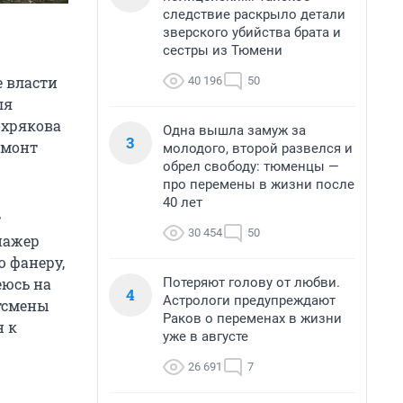
следствие раскрыло детали
зверского убийства брата и
сестры из Тюмени
 власти
40 196
50
ля
охрякова
Одна вышла замуж за
3
емонт
молодого, второй развелся и
обрел свободу: тюменцы —
про перемены в жизни после
40 лет
т
30 454
50
нажер
ю фанеру,
Потеряют голову от любви.
еюсь на
4
Астрологи предупреждают
ртсмены
Раков о переменах в жизни
н к
уже в августе
26 691
7