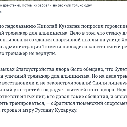
 две стенки. Потом их забрали, но вернули только одну
в
о ледолазанию Николай Кузовлев попросил городские
й тренажер для альпинизма. Дело в том, что стенку д
онтировали со здания спортивной школы на улице Х
огда администрация Тюмени проводила капитальный р
но тренажер не вернули.
 рамках благоустройства двора было обещано, что буде
н уличный тренажер для альпинизма. Но на деле тре
не восстановили и не реконструировали! Сняли лицеву
чный уже третий год радует жителей этого двора. Над
 ответственных лиц, кто давал такие обещания, и спо
ить тренироваться, — обратился тюменский спортсме
города и мэру Руслану Кухаруку.