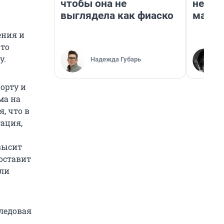
чтобы она не
неско
выглядела как фиаско
марке
ения и
что
у.
Надежда Губарь
орту и
ма на
, что в
ация,
высит
доставит
али
ледовая