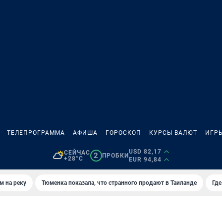
ТЕЛЕПРОГРАММА
АФИША
ГОРОСКОП
КУРСЫ ВАЛЮТ
ИГР
USD 82,17
СЕЙЧАС
2
ПРОБКИ
+28°C
EUR 94,84
м на реку
Тюменка показала, что странного продают в Таиланде
Где