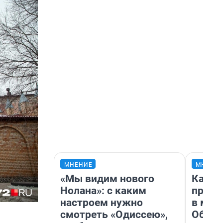
МНЕНИЕ
МНЕНИ
«Мы видим нового
Какие
Нолана»: с каким
проду
настроем нужно
в маг
смотреть «Одиссею»,
Обзор