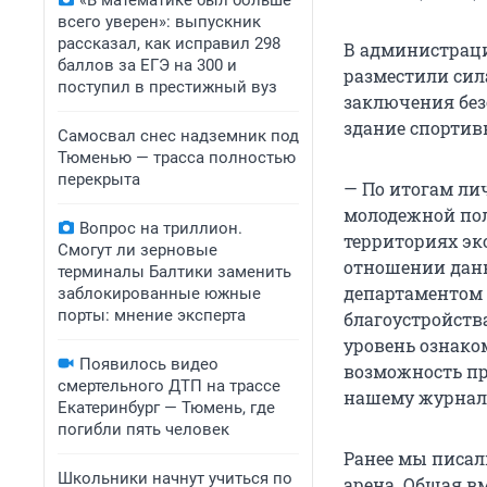
«В математике был больше
всего уверен»: выпускник
рассказал, как исправил 298
В администраци
баллов за ЕГЭ на 300 и
разместили сила
поступил в престижный вуз
заключения без
здание спортив
Самосвал снес надземник под
Тюменью — трасса полностью
перекрыта
— По итогам ли
молодежной по
Вопрос на триллион.
территориях эк
Смогут ли зерновые
отношении данн
терминалы Балтики заменить
департаментом
заблокированные южные
порты: мнение эксперта
благоустройств
уровень ознаком
Появилось видео
возможность пр
смертельного ДТП на трассе
нашему журнал
Екатеринбург — Тюмень, где
погибли пять человек
Ранее мы писал
Школьники начнут учиться по
арена. Общая в