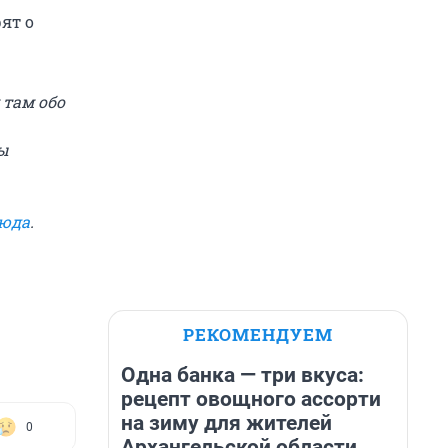
ят о
 там обо
ы
сюда
.
РЕКОМЕНДУЕМ
Одна банка — три вкуса:
рецепт овощного ассорти
на зиму для жителей
0
Архангельской области