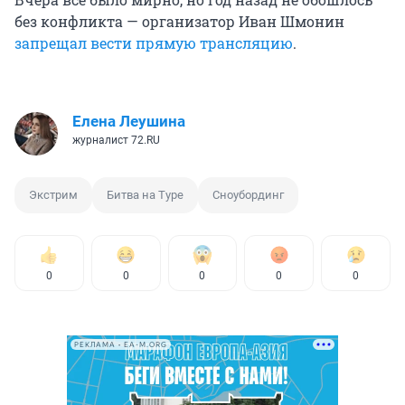
без конфликта — организатор Иван Шмонин
запрещал вести прямую трансляцию
.
Елена Леушина
журналист 72.RU
Экстрим
Битва на Туре
Сноубординг
0
0
0
0
0
РЕКЛАМА • EA-M.ORG