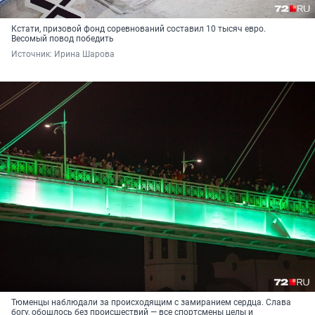
Кстати, призовой фонд соревнований составил 10 тысяч евро.
Весомый повод победить
Источник: 
Ирина Шарова
Тюменцы наблюдали за происходящим с замиранием сердца. Слава
богу, обошлось без происшествий — все спортсмены целы и