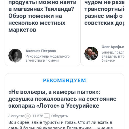
продукты можно найти
чудом не разва
в магазинах Таиланда?
транспортный 
Обзор тюменки на
разнес миф о 
несколько местных
советских доро
маркетов
Олег Арефьев
Аксиния Петрова
Блогер, предпри
Руководитель модельного
владелец в тра
агентства в Тюмени
бизнесе
РЕКОМЕНДУЕМ
«Не вольеры, а камеры пыток»:
девушка пожаловалась на состояние
экопарка «Лотос» в Уссурийске
8 августа
11 576
Обсудить
Вой сирен, злые туристы и грязь. Стоит ли ехать в
самый большой аквапарк в Геленджике — мнение