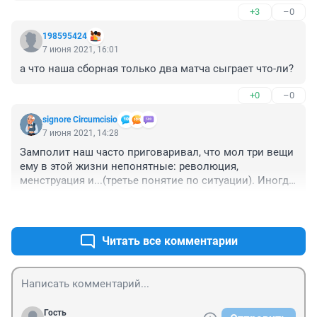
+3
–0
198595424
7 июня 2021, 16:01
а что наша сборная только два матча сыграет что-ли?
+0
–0
signore Сircumcisio
7 июня 2021, 14:28
Замполит наш часто приговаривал, что мол три вещи 
ему в этой жизни непонятные: революция, 
менструация и...(третье понятие по ситуации). Иногда 
вот думаю, что бы он сказал сейчас, посмотрев 
+0
–0
однажды наш современный российский футбол.
Читать все комментарии
Гость