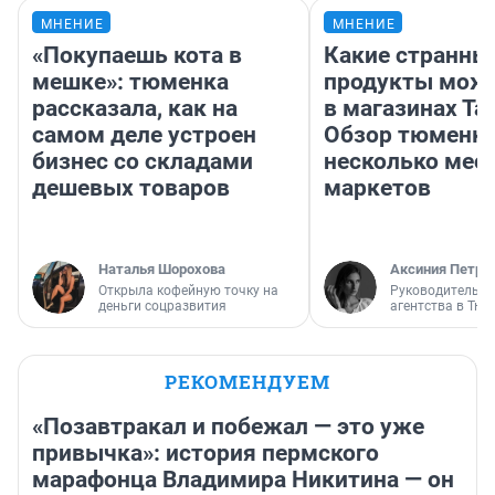
МНЕНИЕ
МНЕНИЕ
«Покупаешь кота в
Какие странны
мешке»: тюменка
продукты можн
рассказала, как на
в магазинах Та
самом деле устроен
Обзор тюменки
бизнес со складами
несколько мес
дешевых товаров
маркетов
Наталья Шорохова
Аксиния Петро
Открыла кофейную точку на
Руководитель м
деньги соцразвития
агентства в Тю
РЕКОМЕНДУЕМ
«Позавтракал и побежал — это уже
привычка»: история пермского
марафонца Владимира Никитина — он