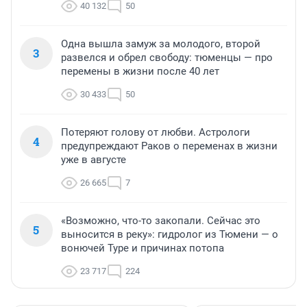
40 132
50
Одна вышла замуж за молодого, второй
3
развелся и обрел свободу: тюменцы — про
перемены в жизни после 40 лет
30 433
50
Потеряют голову от любви. Астрологи
4
предупреждают Раков о переменах в жизни
уже в августе
26 665
7
«Возможно, что-то закопали. Сейчас это
5
выносится в реку»: гидролог из Тюмени — о
вонючей Туре и причинах потопа
23 717
224