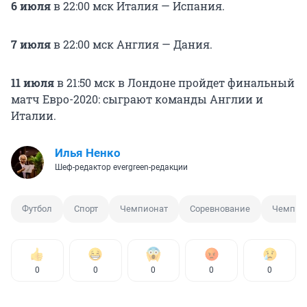
6 июля
в 22:00 мск Италия — Испания.
7 июля
в 22:00 мск Англия — Дания.
11 июля
в 21:50 мск в Лондоне пройдет финальный
матч Евро-2020: сыграют команды Англии и
Италии.
Илья Ненко
Шеф-редактор evergreen-редакции
Футбол
Спорт
Чемпионат
Соревнование
Чемпион
0
0
0
0
0