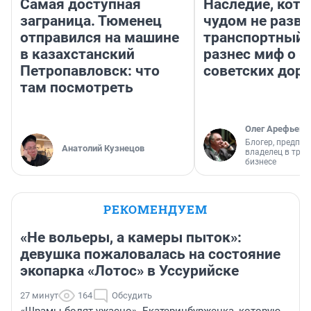
Самая доступная
Наследие, кото
заграница. Тюменец
чудом не разва
отправился на машине
транспортный 
в казахстанский
разнес миф о 
Петропавловск: что
советских доро
там посмотреть
Олег Арефьев
Блогер, предпри
Анатолий Кузнецов
владелец в тра
бизнесе
РЕКОМЕНДУЕМ
«Не вольеры, а камеры пыток»:
девушка пожаловалась на состояние
экопарка «Лотос» в Уссурийске
27 минут
164
Обсудить