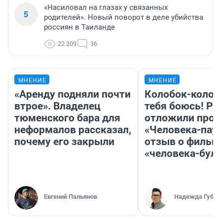
«Насиловал на глазах у связанных
5
родителей». Новый поворот в деле убийства
россиян в Таиланде
22 209
36
МНЕНИЕ
МНЕНИЕ
«Аренду подняли почти
Колобок-колобо
втрое». Владелец
тебя боюсь! Ра
тюменского бара для
отложили прок
неформалов рассказал,
«Человека-пау
почему его закрыли
отзыв о фильм
«человека-бул
Евгений Пальянов
Надежда Губар