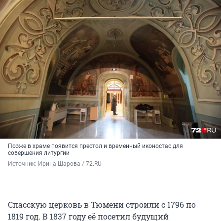
Позже в храме появится престол и временный иконостас для
совершения литургии
Источник: 
Ирина Шарова / 72.RU
Спасскую церковь в Тюмени строили с 1796 по
1819 год. В 1837 году её посетил будущий