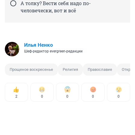
А толку? Вести себя надо по-
человечески, вот и всё
Илья Ненко
Шеф-редактор evergreen-редакции
Прощеное воскресенье
Религия
Православие
Откры
2
0
0
0
0