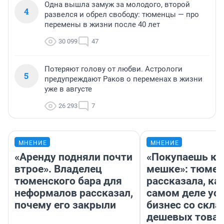
Одна вышла замуж за молодого, второй
4
развелся и обрел свободу: тюменцы — про
перемены в жизни после 40 лет
30 099
47
Потеряют голову от любви. Астрологи
5
предупреждают Раков о переменах в жизни
уже в августе
26 293
7
МНЕНИЕ
МНЕНИЕ
«Аренду подняли почти
«Покупаешь ко
втрое». Владелец
мешке»: тюмен
тюменского бара для
рассказала, как
неформалов рассказал,
самом деле ус
почему его закрыли
бизнес со скл
дешевых това