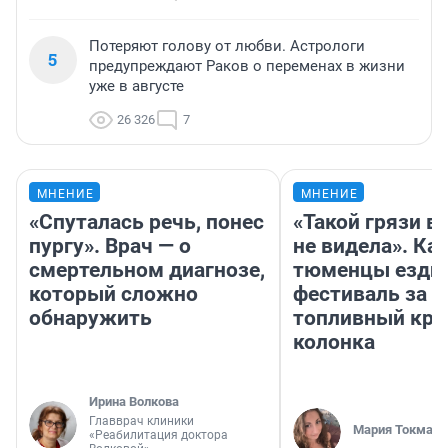
Потеряют голову от любви. Астрологи
5
предупреждают Раков о переменах в жизни
уже в августе
26 326
7
МНЕНИЕ
МНЕНИЕ
«Спуталась речь, понес
«Такой грязи в
пургу». Врач — о
не видела». Ка
смертельном диагнозе,
тюменцы ездил
который сложно
фестиваль за 9
обнаружить
топливный кри
колонка
Ирина Волкова
Главврач клиники
Мария Токмако
«Реабилитация доктора