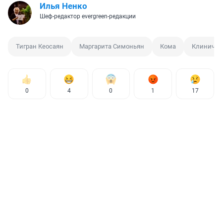
Илья Ненко
Шеф-редактор evergreen-редакции
Тигран Кеосаян
Маргарита Симоньян
Кома
Клиничес
0
4
0
1
17