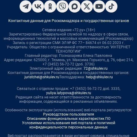
Контактные данные для Роскомнадзора и государственных органов
Сетевое издание «72.ру» (18+)
Зарегистрировано Федеральной службой по надзору в сфере связи,
информационных технологий и массовых коммуникаций (Роскомнадзор)
Запись о регистрации СМИ ЭЛ № ФС 77– 84674 от 06.02.2023 г.
Учредитель: Общество с ограниченной ответственностью "ИНТЕРНЕТ
ТЕХНОЛОГИИ"
Главный редактор: Познахарева Елена Павловна
Адрес редакции: 625000, г. Тюмень, ул. Максима Горького, д. 76, офис 214,
+7 (3452) 56-72-72 (доб. 3736)
Электронный адрес редакции:
72@shkulev.ru
Контактные данные для Роскомнадзора и государственных органов:
juristchel@shkulev.ru
Техподдержка:
help@shkulev.ru
Связаться с отделом продаж: +7 (3452) 56-72-72 доб. 3335,
yuliya.latypova@shkulev.ru
Редакция сайта не несет ответственности за достоверность
информации, содержащейся в рекламных объявлениях.
Особенности эксплуатации (использования) веб-портала регулируются:
Руководством пользователя
Описанием функциональных характеристик ПО
Условиями использования веб-портала и политикой
конфиденциальности персональных данных
Веб-портал распространяется в виде интернет-сервиса, специальные