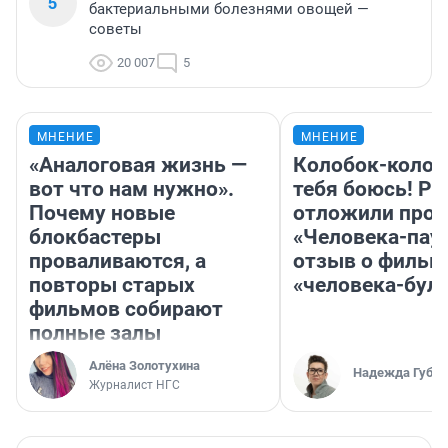
5
бактериальными болезнями овощей —
советы
20 007
5
МНЕНИЕ
МНЕНИЕ
«Аналоговая жизнь —
Колобок-колобо
вот что нам нужно».
тебя боюсь! Ра
Почему новые
отложили прок
блокбастеры
«Человека-пау
проваливаются, а
отзыв о фильм
повторы старых
«человека-бул
фильмов собирают
полные залы
Алёна Золотухина
Надежда Губар
Журналист НГС