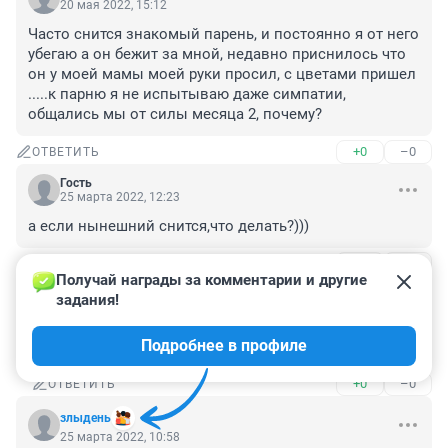
20 мая 2022, 15:12
Часто снится знакомый парень, и постоянно я от него 
убегаю а он бежит за мной, недавно приснилось что 
он у моей мамы моей руки просил, с цветами пришел 
.....к парню я не испытываю даже симпатии, 
общались мы от силы месяца 2, почему?
+0
–0
ОТВЕТИТЬ
Гость
25 марта 2022, 12:23
а если нынешний снится,что делать?)))
+0
–0
ОТВЕТИТЬ
1
Получай награды за комментарии и другие 
задания!
Гость
20 мая 2022, 15:14
Подробнее в профиле
Бросить его и перечитать статью ))
+0
–0
ОТВЕТИТЬ
злыдень
25 марта 2022, 10:58