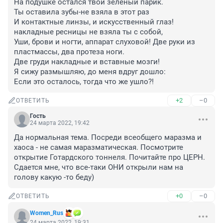
На подушке остался твой зеленый парик.

Ты оставила зубы-не взяла в этот раз

И контактные линзы, и искусственный глаз!

накладные ресницы не взяла ты с собой,

Уши, брови и ногти, аппарат слуховой! Две руки из 
пластмассы, два протеза ноги.

Две груди накладные и вставные мозги!

Я сижу размышляю, до меня вдруг дошло:

Если это осталось, тогда что же ушло?!
+2
–0
ОТВЕТИТЬ
Гость
24 марта 2022, 19:42
Да нормальная тема. Посреди всеобщего маразма и 
хаоса - не самая маразматическая. Посмотрите 
открытие Готардского тоннеля. Почитайте про ЦЕРН. 
Сдается мне, что все-таки ОНИ открыли нам на 
голову какую -то беду)
+0
–0
ОТВЕТИТЬ
Women_Rus
24 марта 2022, 19:31