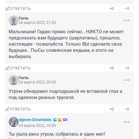
+0
–0
ОТВЕТИТЬ
Гость
24 марта 2022, 21:53
Мальчишки! Гадаю прямо сейчас.. НИКТО не может 
предсказать вам будущего (шарлатаны), прошлое, 
настоящее - пожалуйста. Только ВЫ сделаете свое 
будущее.. ПыСы славянская ведьма, я этого не 
выбирала.
+0
–0
ОТВЕТИТЬ
Гость
24 марта 2022, 20:33
Утром обнаружил подподушкой ее вставной глаз а 
под одеялом рваные труселя.
+0
–0
ОТВЕТИТЬ
signore Сircumcisio
24 марта 2022, 19:55
Ты ушла рано утром, собралась в один миг!
