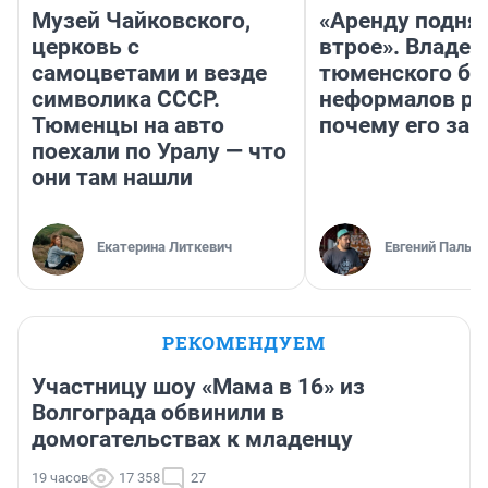
Музей Чайковского,
«Аренду подня
церковь с
втрое». Владел
самоцветами и везде
тюменского ба
символика СССР.
неформалов ра
Тюменцы на авто
почему его за
поехали по Уралу — что
они там нашли
Екатерина Литкевич
Евгений Пальян
РЕКОМЕНДУЕМ
Участницу шоу «Мама в 16» из
Волгограда обвинили в
домогательствах к младенцу
19 часов
17 358
27