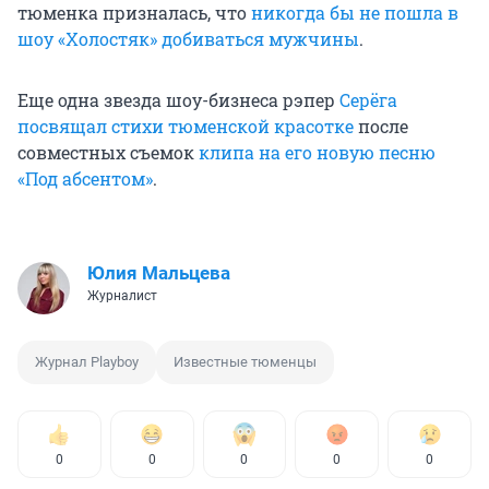
тюменка призналась, что
никогда бы не пошла в
шоу «Холостяк» добиваться мужчины
.
Еще одна звезда шоу-бизнеса рэпер
Серёга
посвящал стихи тюменской красотке
после
совместных съемок
клипа на его новую песню
«Под абсентом»
.
Юлия Мальцева
Журналист
Журнал Playboy
Известные тюменцы
0
0
0
0
0