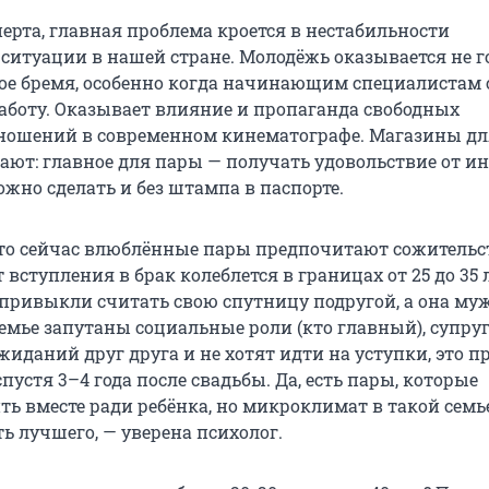
ерта, главная проблема кроется в нестабильности
ситуации в нашей стране. Молодёжь оказывается не г
ое бремя, особенно когда начинающим специалистам
работу. Оказывает влияние и пропаганда свободных
ношений в современном кинематографе. Магазины дл
ают: главное для пары — получать удовольствие от 
ожно сделать и без штампа в паспорте.
то сейчас влюблённые пары предпочитают сожительст
 вступления в брак колеблется в границах от 25 до 35 
ривыкли считать свою спутницу подругой, а она му
емье запутаны социальные роли (кто главный), супруг
иданий друг друга и не хотят идти на уступки, это п
пустя 3–4 года после свадьбы. Да, есть пары, которые
ь вместе ради ребёнка, но микроклимат в такой семь
ь лучшего, — уверена психолог.