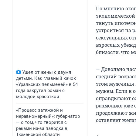
По мнению эксп
экономической 
тянуть ипотечн
устроиться на 
сексуальных от
взрослых убежд
близости, что м
— Довольно час
Ушел от жены с двумя
средний возраст
детьми. Как главный качок
этом мужчины п
«Уральских пельменей» в 54
года закрутил роман с
мужем. Если в с
молодой красоткой
оправдывают ож
размолвке уже с
«Процесс затяжной и
продолжают жит
неравномерный»: губернатор
оставляет желат
— о том, что творится с
реками из-за паводка в
Тюменской области