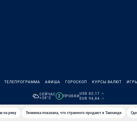
ТЕЛЕПРОГРАММА
АФИША
ГОРОСКОП
КУРСЫ ВАЛЮТ
ИГР
USD 82,17
СЕЙЧАС
2
ПРОБКИ
+28°C
EUR 94,84
м на реку
Тюменка показала, что странного продают в Таиланде
Где