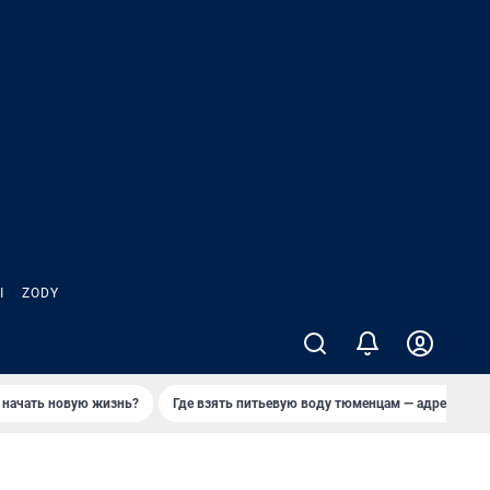
Ы
ZODY
 начать новую жизнь?
Где взять питьевую воду тюменцам — адреса