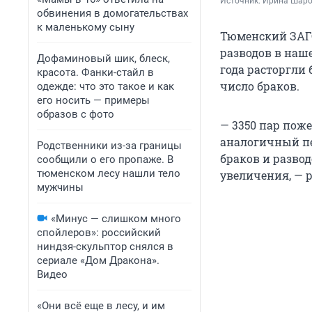
Источник: 
Ирина Шар
обвинения в домогательствах
к маленькому сыну
Тюменский ЗАГС
разводов в наше
Дофаминовый шик, блеск,
года расторгли 
красота. Фанки-стайл в
число браков.
одежде: что это такое и как
его носить — примеры
образов с фото
— 3350 пар поже
аналогичный пе
Родственники из-за границы
браков и разво
сообщили о его пропаже. В
тюменском лесу нашли тело
увеличения, — р
мужчины
«Минус — слишком много
спойлеров»: российский
ниндзя-скульптор снялся в
сериале «Дом Дракона».
Видео
«Они всё еще в лесу, и им