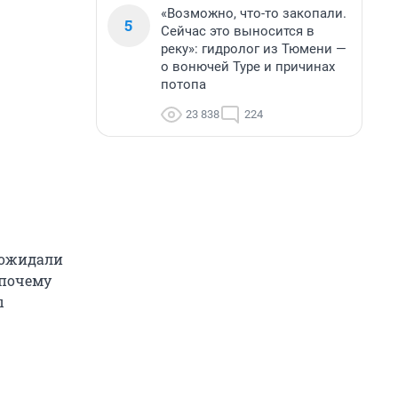
«Возможно, что-то закопали.
5
Сейчас это выносится в
реку»: гидролог из Тюмени —
о вонючей Туре и причинах
потопа
23 838
224
 ожидали
 почему
ы