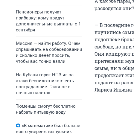
А как же пары, 
расходятся они?
Пенсионеры получат
прибавку: кому придут
дополнительные выплаты с 1
— В последние 
сентября
научились сами
подоплёке брака
Миссия — найти работу. О чем
свободе, но при
спрашивать на собеседовании
Они копируют п
и сколько денег просить,
притесняли муж
чтобы вас точно взяли
семье, ни в об
На Кубани горит НПЗ из-за
продолжает жит
атаки беспилотников: есть
подают на разво
пострадавшие. Главное о
Лариса Ильина-
ночных налетах
Тюменцы смогут бесплатно
набрать питьевую воду
«В математике был больше
всего уверен»: выпускник