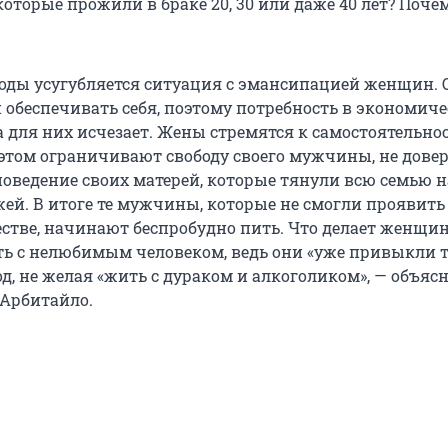
которые прожили в браке 20, 30 или даже 40 лет? Поче
годы усугубляется ситуация с эмансипацией женщин. 
 обеспечивать себя, поэтому потребность в экономич
 для них исчезает. Жены стремятся к самостоятельнос
 этом ограничивают свободу своего мужчины, не дове
оведение своих матерей, которые тянули всю семью на
ей. В итоге те мужчины, которые не смогли проявить 
ществе, начинают беспробудно пить. Что делает женщи
ь с нелюбимым человеком, ведь они «уже привыкли т
д, не желая «жить с дураком и алкоголиком», — объяс
Арбитайло.