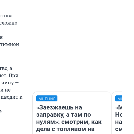
отова
 сложно
я
интимной
во, а
лет. При
жчину —
и не
риводит к
МНЕНИЕ
МНЕНИ
«Заезжаешь на
«Мы в
е
заправку, а там по
Нолан
нулям»: смотрим, как
настр
дела с топливом на
смотр