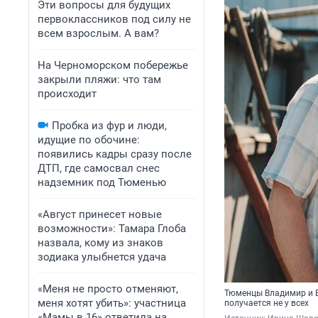
Эти вопросы для будущих
первоклассников под силу не
всем взрослым. А вам?
На Черноморском побережье
закрыли пляжи: что там
происходит
Пробка из фур и люди,
идущие по обочине:
появились кадры сразу после
ДТП, где самосвал снес
надземник под Тюменью
«Август принесет новые
возможности»: Тамара Глоба
назвала, кому из знаков
зодиака улыбнется удача
«Меня не просто отменяют,
Тюменцы Владимир и Е
меня хотят убить»: участница
получается не у всех
«Мамы в 16» ответила на