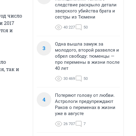
следствие раскрыло детали
зверского убийства брата и
год число
сестры из Тюмени
и 2017
40 227
50
тся и
Одна вышла замуж за
3
молодого, второй развелся и
обрел свободу: тюменцы —
сло
про перемены в жизни после
40 лет
я, так и
30 469
50
Потеряют голову от любви.
4
Астрологи предупреждают
Раков о переменах в жизни
уже в августе
26 707
7