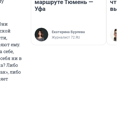
му
маршруте Тюмень —
чтобы
Уфа
выгля
Они
еской
Екатерина Бурлева
ти,
Журналист 72.RU
ряют ему.
 себе,
себя ни в
на? Либо
ак», либо
няет