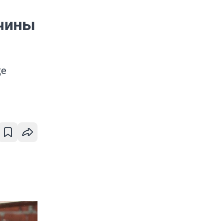
ичины
де