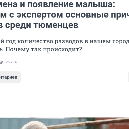
змена и появление малыша:
м с экспертом основные пр
в среди тюменцев
й год количество разводов в нашем горо
. Почему так происходит?
26 234
нтариев