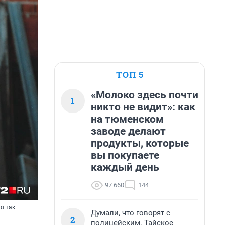
ТОП 5
«Молоко здесь почти
1
никто не видит»: как
на тюменском
заводе делают
продукты, которые
вы покупаете
каждый день
97 660
144
о так
Думали, что говорят с
2
полицейским. Тайское