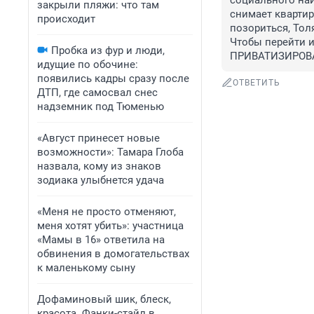
социального найм
закрыли пляжи: что там
снимает квартир
происходит
позориться, Толя
Чтобы перейти и
Пробка из фур и люди,
ПРИВАТИЗИРОВ
идущие по обочине:
появились кадры сразу после
ОТВЕТИТЬ
ДТП, где самосвал снес
надземник под Тюменью
«Август принесет новые
возможности»: Тамара Глоба
назвала, кому из знаков
зодиака улыбнется удача
«Меня не просто отменяют,
меня хотят убить»: участница
«Мамы в 16» ответила на
обвинения в домогательствах
к маленькому сыну
Дофаминовый шик, блеск,
красота. Фанки-стайл в