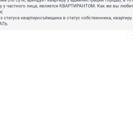
а (по сути, арендует квартиру у администрации города), а тот,
у у частного лица, является КВАРТИРАНТОМ. Как же вы любит
(

з статуса квартиросъёмщика в статус собственника, квартиру 
АТЬ.