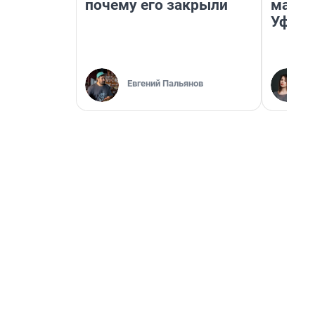
почему его закрыли
маршр
Уфа
Евгений Пальянов