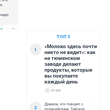
 кто 
е 
надо 
+3
–1
ТОП 5
«Молоко здесь почти
1
никто не видит»: как
на тюменском
заводе делают
продукты, которые
вы покупаете
каждый день
97 650
Думали, что говорят с
2
полицейским. Тайское