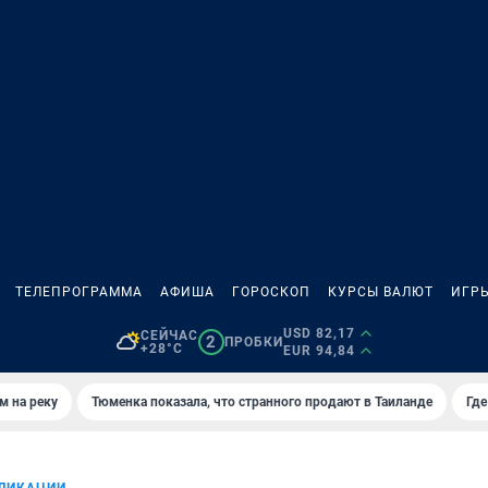
ТЕЛЕПРОГРАММА
АФИША
ГОРОСКОП
КУРСЫ ВАЛЮТ
ИГР
USD 82,17
СЕЙЧАС
2
ПРОБКИ
+28°C
EUR 94,84
м на реку
Тюменка показала, что странного продают в Таиланде
Где