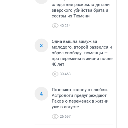
следствие раскрыло детали
зверского убийства брата и
сестры из Тюмени
40 214
Одна вышла замуж за
3
молодого, второй развелся и
обрел свободу: тюменцы —
про перемены в жизни после
40 лет
30 463
Потеряют голову от любви.
4
Астрологи предупреждают
Раков о переменах в жизни
уже в августе
26 697