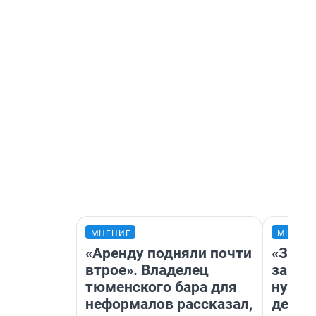
МНЕНИЕ
МНЕНИ
«Аренду подняли почти
«Заез
втрое». Владелец
заправ
тюменского бара для
нулям
неформалов рассказал,
дела 