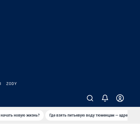
Ы
ZODY
 начать новую жизнь?
Где взять питьевую воду тюменцам — адреса