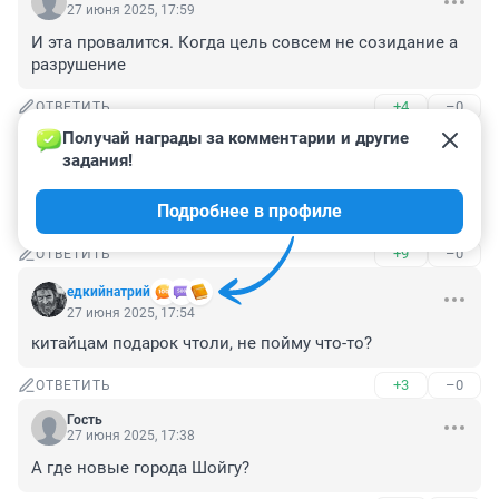
27 июня 2025, 17:59
И эта провалится. Когда цель совсем не созидание а 
разрушение
+4
–0
ОТВЕТИТЬ
Получай награды за комментарии и другие 
Гость
27 июня 2025, 17:57
задания!
Перебираться-таки решили потихоньку... не даром 
Подробнее в профиле
туда Греф зачастил и своего губера послали править...
+9
–0
ОТВЕТИТЬ
едкийнатрий
27 июня 2025, 17:54
китайцам подарок чтоли, не пойму что-то?
+3
–0
ОТВЕТИТЬ
Гость
27 июня 2025, 17:38
А где новые города Шойгу?