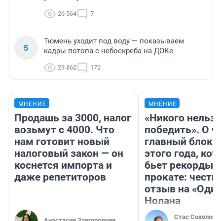
26 564
7
Тюмень уходит под воду — показываем
5
кадры потопа с небоскреба на ДОКе
23 862
172
МНЕНИЕ
МНЕНИЕ
Продашь за 3000, налог
«Никого нельз
возьмут с 4000. Что
победить». О ч
нам готовит новый
главный блокб
налоговый закон — он
этого года, ко
коснется импорта и
бьет рекорды 
даже репетиторов
прокате: честн
отзыв на «Оди
Нолана
Стас Соколов
Анастасия Завгородняя