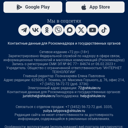
Google Play
App Store
Мы в соцсетях
Контактные данные для Роскомнадзора и государственных органов
Сетевое издание «72.ру» (18+)
Зарегистрировано Федеральной службой по надзору в сфере связи,
информационных технологий и массовых коммуникаций (Роскомнадзор)
Запись о регистрации СМИ ЭЛ № ФС 77– 84674 от 06.02.2023 г.
Учредитель: Общество с ограниченной ответственностью "ИНТЕРНЕТ
ТЕХНОЛОГИИ"
Главный редактор: Познахарева Елена Павловна
Адрес редакции: 625000, г. Тюмень, ул. Максима Горького, д. 76, офис 214,
+7 (3452) 56-72-72 (доб. 3736)
Электронный адрес редакции:
72@shkulev.ru
Контактные данные для Роскомнадзора и государственных органов:
juristchel@shkulev.ru
Техподдержка:
help@shkulev.ru
Связаться с отделом продаж: +7 (3452) 56-72-72 доб. 3335,
yuliya.latypova@shkulev.ru
Редакция сайта не несет ответственности за достоверность
информации, содержащейся в рекламных объявлениях.
Особенности эксплуатации (использования) веб-портала регулируются: