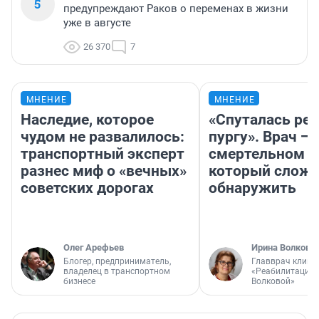
5
предупреждают Раков о переменах в жизни
уже в августе
26 370
7
МНЕНИЕ
МНЕНИЕ
Наследие, которое
«Спуталась реч
чудом не развалилось:
пургу». Врач — 
транспортный эксперт
смертельном д
разнес миф о «вечных»
который слож
советских дорогах
обнаружить
Олег Арефьев
Ирина Волкова
Блогер, предприниматель,
Главврач клини
владелец в транспортном
«Реабилитация 
бизнесе
Волковой»