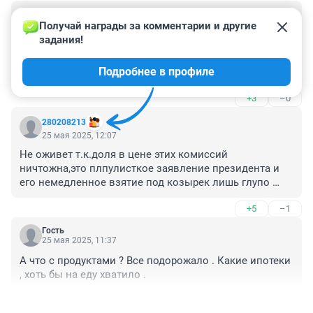
Гость
25 мая 2025, 21:28
Получай награды за комментарии и другие 
задания!
После того, как зрястрои раскрутили цены в 2-3 раза, 
снизить цены на 5% ничего не стоит. Но зрястрои 
Подробнее в профиле
удавятся, чем цены снизят. Впрочем некоторые уже 
снижают, Новокомарово и Чемпионский нормально 
+3
–0
так скинули
280208213
25 мая 2025, 12:07
Не оживет т.к.доля в цене этих комиссий 
ничтожна,это плпулисткое заявление президента и 
его немедленное взятие под козырек лишь глупо 
срежиссированное некчемными людишками из его 
+5
–1
администрации.А цены пока не снизят ровно во 
столько во сколько их задрали ничего не продадут!!!
Гость
25 мая 2025, 11:37
А что с продуктами ? Все подорожало . Какие ипотеки 
, хоть бы на еду хватило .
+5
–1