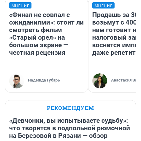
МНЕНИЕ
МНЕНИЕ
«Финал не совпал с
Продашь за 300
ожиданиями»: стоит ли
возьмут с 4000
смотреть фильм
нам готовит н
«Старый орел» на
налоговый зако
большом экране —
коснется импор
честная рецензия
даже репетито
Надежда Губарь
Анастасия Зав
РЕКОМЕНДУЕМ
«Девчонки, вы испытываете судьбу»:
что творится в подпольной рюмочной
на Березовой в Рязани — обзор