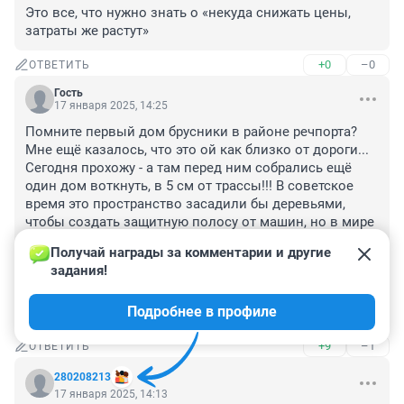
Это все, что нужно знать о «некуда снижать цены, 
затраты же растут»
+0
–0
ОТВЕТИТЬ
Гость
17 января 2025, 14:25
Помните первый дом брусники в районе речпорта? 
Мне ещё казалось, что это ой как близко от дороги... 
Сегодня прохожу - а там перед ним собрались ещё 
один дом воткнуть, в 5 см от трассы!!! В советское 
время это пространство засадили бы деревьями, 
чтобы создать защитную полосу от машин, но в мире 
застройщиков никаких норм не осталось вообще - 
Получай награды за комментарии и другие 
одна запредельная жадность... И ведь этот дом 
задания!
обзоаут плиткой и будут продавать по сумасшедшим 
ценам!!! И он заодно полностью закроет свет 
Подробнее в профиле
предыдущему дому, уперевшись в него
+9
–1
ОТВЕТИТЬ
280208213
17 января 2025, 14:13