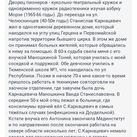
Дворец пионеров - кукольно-театральный кружок и 
одновременно кружок радиотехники изучая азбуку 
Морзе (1965-66 годы). До переезда на ул. 
Челюскинцев (40-50е годы) Станислав Карнацевич 
жил в одноэтажном деревянном доме, который 
находился на углу улиц Герцена и Первомайской 
напротив территории бывшего цирка. В этом же доме 
он принимал больных жителей, которые обращались 
к нему за помощью. В 60-х судьба свела меня с его 
внучкой Маношкиной Тоней, которая училась с моей 
соседкой и подружкой. Обе девчонки учились в 
Тюменской школе №1, что находилась по ул 
Республики. Позже в начале 70-х мне какое-то время 
пришлось работать в техникуме совторговли на 
заочном отделении, где завучем была дочь 
Карнацевича Маношкина Ванда Станиславовна. В 
середине 50-х мой отец лежал в больнице, где 
консилиумы врачей вёл С.Карнацевич в самых 
тяжёлых случаях (инфекционка на Доудельной). 
Кстати внучка его Антонина закончила Мединститут 
и по направлению после окончания работала на 
севере области несколько лет. С.Карнацевич немало 