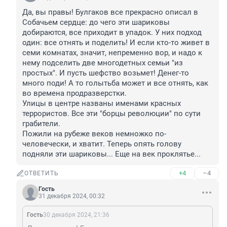
Да, вы правы! Булгаков все прекрасно описал в 
Собачьем сердце: до чего эти шариковы 
добираются, все приходит в упадок. У них подход 
один: все отнять и поделить! И если кто-то живет в 
семи комнатах, значит, непременно вор, и надо к 
нему подселить две многодетных семьи "из 
простых". И пусть шефство возьмет! Денег-то 
много поди! А то голытьба может и все отнять, как 
во времена продразверстки.

Улицы в центре названы именами красных 
террористов. Все эти "борцы революции" по сути 
грабители.

Пожили на рубеже веков немножко по-
человечески, и хватит. Теперь опять голову 
подняли эти шариковы... Еще на век проклятье...
+4
–4
ОТВЕТИТЬ
Гость
31 декабря 2024, 00:32
Гость
30 декабря 2024, 21:36