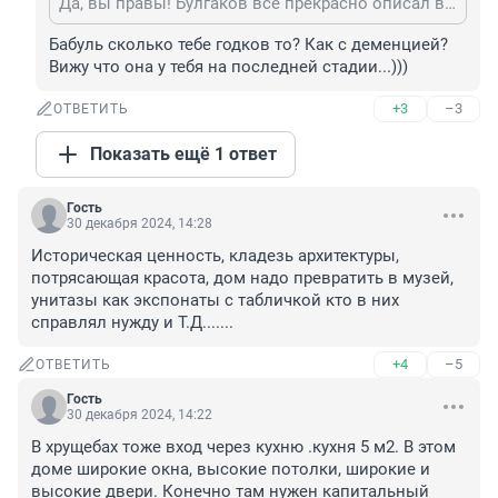
Да, вы правы! Булгаков все прекрасно описал в Собачьем сердце: до чего эти шариковы добираются, все приходит в упадок. У них подход один: все отнять и поделить! И если кто-то живет в семи комнатах, значит, непременно вор, и надо к нему подселить две многодетных семьи "из простых". И пусть шефство возьмет! Денег-то много поди! А то голытьба может и все отнять, как во времена продразверстки. Улицы в центре названы именами красных террористов. Все эти "борцы революции" по сути грабители. Пожили на рубеже веков немножко по-человечески, и хватит. Теперь опять голову подняли эти шариковы... Еще на век проклятье...
Бабуль сколько тебе годков то? Как с деменцией? 
Вижу что она у тебя на последней стадии...)))
+3
–3
ОТВЕТИТЬ
Показать ещё 1 ответ
Гость
30 декабря 2024, 14:28
Историческая ценность, кладезь архитектуры, 
потрясающая красота, дом надо превратить в музей, 
унитазы как экспонаты с табличкой кто в них 
справлял нужду и Т.Д.......
+4
–5
ОТВЕТИТЬ
Гость
30 декабря 2024, 14:22
В хрущебах тоже вход через кухню .кухня 5 м2. В этом 
доме широкие окна, высокие потолки, широкие и 
высокие двери. Конечно там нужен капитальный 