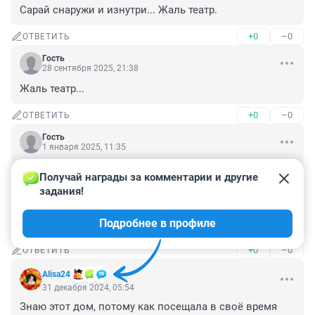
Сарай снаружи и изнутри... Жаль театр.
+0
–0
ОТВЕТИТЬ
Гость
28 сентября 2025, 21:38
Жаль театр...
+0
–0
ОТВЕТИТЬ
Гость
1 января 2025, 11:35
Ага, живая история, а люди живут сегодня и сейчас, 
Получай награды за комментарии и другие 
ни в чем себе не отказывают, мой знакомый снимал 
задания!
там однушку с семьей за 30кусков в месяц, съехал, 
когда хозяин поднял цену на десятку-как раз за 
Подробнее в профиле
"историю", ржунимагу
+0
–0
ОТВЕТИТЬ
Alisa24
31 декабря 2024, 05:54
Знаю этот дом, потому как посещала в своё время 