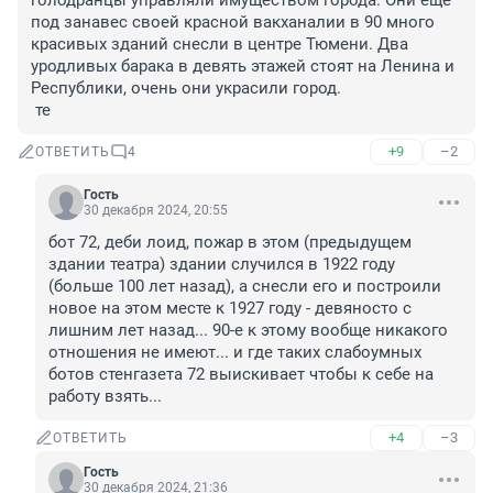
голодранцы управляли имуществом города. Они еще 
под занавес своей красной вакханалии в 90 много 
красивых зданий снесли в центре Тюмени. Два 
уродливых барака в девять этажей стоят на Ленина и 
Республики, очень они украсили город.

 те
+9
–2
ОТВЕТИТЬ
4
Гость
30 декабря 2024, 20:55
бот 72, деби лоид, пожар в этом (предыдущем 
здании театра) здании случился в 1922 году 
(больше 100 лет назад), а снесли его и построили 
новое на этом месте к 1927 году - девяносто с 
лишним лет назад... 90-е к этому вообще никакого 
отношения не имеют... и где таких слабоумных 
ботов стенгазета 72 выискивает чтобы к себе на 
работу взять...
+4
–3
ОТВЕТИТЬ
Гость
30 декабря 2024, 21:36