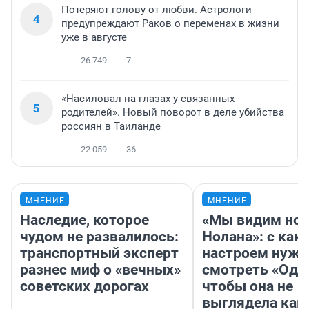
Потеряют голову от любви. Астрологи
4
предупреждают Раков о переменах в жизни
уже в августе
26 749
7
«Насиловал на глазах у связанных
5
родителей». Новый поворот в деле убийства
россиян в Таиланде
22 059
36
МНЕНИЕ
МНЕНИЕ
Наследие, которое
«Мы видим нов
чудом не развалилось:
Нолана»: с как
транспортный эксперт
настроем нужн
разнес миф о «вечных»
смотреть «Оди
советских дорогах
чтобы она не
выглядела как