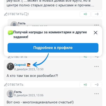
рвуться :( ....может в новых домах все круто, но в 
центре полно старых домов с крысами и прочим....
+0
–0
ОТВЕТИТЬ
1
Гость
8 декабря 2023, 22:55
Получай награды за комментарии и другие 
То-то и удивляет, что в центре и такие хрущобы. 
задания!
Застраивают окраины, а в центре эти убогие общаги 
и пансы заваливаются. Лили в них живут в 
Подробнее в профиле
нечеловеческих условиях.
+0
–0
ОТВЕТИТЬ
Сварной
8 декабря 2023, 13:50
А кто там так все разбомбил?!
+0
–0
ОТВЕТИТЬ
Гость
8 декабря 2023, 13:06
Вот оно - многонацианальное счастье!)