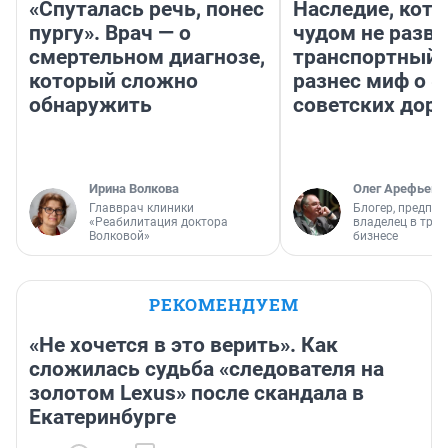
«Спуталась речь, понес
Наследие, кото
пургу». Врач — о
чудом не разва
смертельном диагнозе,
транспортный 
который сложно
разнес миф о 
обнаружить
советских доро
Ирина Волкова
Олег Арефьев
Главврач клиники
Блогер, предпри
«Реабилитация доктора
владелец в тра
Волковой»
бизнесе
РЕКОМЕНДУЕМ
«Не хочется в это верить». Как
сложилась судьба «следователя на
золотом Lexus» после скандала в
Екатеринбурге