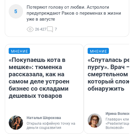
Потеряют голову от любви. Астрологи
5
предупреждают Раков о переменах в жизни
уже в августе
26 427
7
МНЕНИЕ
МНЕНИЕ
«Покупаешь кота в
«Спуталась реч
мешке»: тюменка
пургу». Врач — 
рассказала, как на
смертельном д
самом деле устроен
который слож
бизнес со складами
обнаружить
дешевых товаров
Ирина Волкова
Наталья Шорохова
Главврач клини
Открыла кофейную точку на
«Реабилитация 
деньги соцразвития
Волковой»