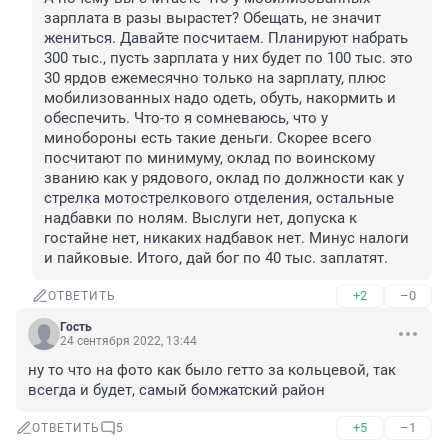
зарплата в разы вырастет? Обещать, не значит 
жениться. Давайте посчитаем. Планируют набрать 
300 тыс., пусть зарплата у них будет по 100 тыс. это 
30 ярдов ежемесячно только на зарплату, плюс 
мобилизованных надо одеть, обуть, накормить и 
обеспечить. Что-то я сомневаюсь, что у 
минобороны есть такие деньги. Скорее всего 
посчитают по минимуму, оклад по воинскому 
званию как у рядового, оклад по должности как у 
стрелка мотострелкового отделения, остальные 
надбавки по нолям. Выслуги нет, допуска к 
гостайне нет, никаких надбавок нет. Минус налоги 
и пайковые. Итого, дай бог по 40 тыс. заплатят.
+2
–0
ОТВЕТИТЬ
Гость
24 сентября 2022, 13:44
ну то что на фото как было гетто за кольцевой, так 
всегда и будет, самый бомжатский район
+5
–1
ОТВЕТИТЬ
5