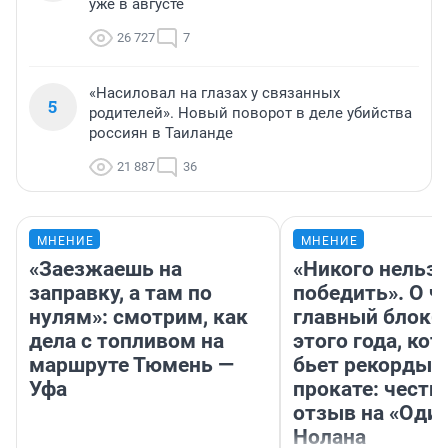
уже в августе
26 727
7
«Насиловал на глазах у связанных
5
родителей». Новый поворот в деле убийства
россиян в Таиланде
21 887
36
МНЕНИЕ
МНЕНИЕ
«Заезжаешь на
«Никого нельз
заправку, а там по
победить». О ч
нулям»: смотрим, как
главный блокб
дела с топливом на
этого года, ко
маршруте Тюмень —
бьет рекорды 
Уфа
прокате: честн
отзыв на «Оди
Нолана