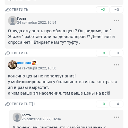
+2
–0
ОТВЕТИТЬ
Гость
24 сентября 2022, 16:54
Откуда ему знать про обвал цен ? Он ,видимо, на " 
Этажи " работает или на девелоперов !? Денег нет и 
спроса нет ! Втирает нам тут туфту .
+8
–0
ОТВЕТИТЬ
злая зая
24 сентября 2022, 16:50
конечно цены не поползут вниз!

у мобилизированных у большинства из-за контракта 
зп в разы вырастет.

а чем выше зп населения, тем выше цены на всё!
+0
–4
ОТВЕТИТЬ
1
Гость
25 сентября 2022, 16:04
А почему вы считаете что у мобилизованных 