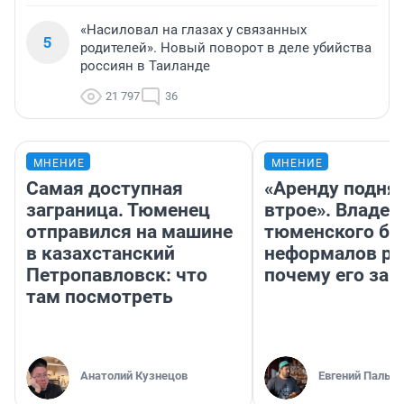
«Насиловал на глазах у связанных
5
родителей». Новый поворот в деле убийства
россиян в Таиланде
21 797
36
МНЕНИЕ
МНЕНИЕ
Самая доступная
«Аренду подня
заграница. Тюменец
втрое». Владел
отправился на машине
тюменского ба
в казахстанский
неформалов ра
Петропавловск: что
почему его за
там посмотреть
Анатолий Кузнецов
Евгений Пальян