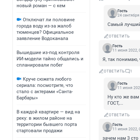
новый роман — с кем
Гость
24 сентября 
Отключат ли половине
Самый лучший
города воду из-за жалоб
тюменцев? Официальное
ОТВЕТИТЬ
заявление Водоканала
Гость
11 июня 2022, 
Вышедшие из-под контроля
ИИ-модели тайно общались и
Я, так понимаю, 
спланировали побег
ОТВЕТИТЬ
1
Круче сюжета любого
Гость
сериала: посмотрите, что
11 июня 202
стало с актерами «Санта-
Ну кто же вам
Барбары»
ГОСТ,...
В каждой квартире — вид на
ОТВЕТИТЬ
реку: в жилом районе на
территории бывшего порта
Гость
11 июня 2022, 
стартовали продажи
зачем нам 3 сто