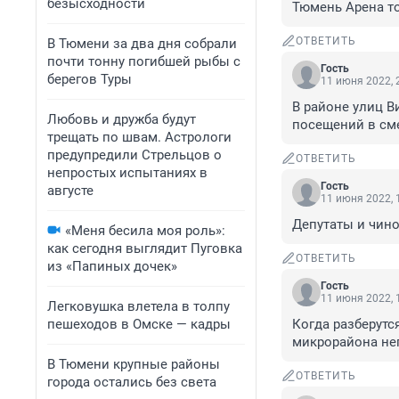
безысходности
Тюмень Арена то
ОТВЕТИТЬ
В Тюмени за два дня собрали
почти тонну погибшей рыбы с
Гость
берегов Туры
11 июня 2022, 
В районе улиц В
Любовь и дружба будут
посещений в сме
трещать по швам. Астрологи
предупредили Стрельцов о
ОТВЕТИТЬ
непростых испытаниях в
Гость
августе
11 июня 2022, 
Депутаты и чино
«Меня бесила моя роль»:
как сегодня выглядит Пуговка
ОТВЕТИТЬ
из «Папиных дочек»
Гость
11 июня 2022, 
Легковушка влетела в толпу
пешеходов в Омске — кадры
Когда разберутс
микрорайона нег
В Тюмени крупные районы
ОТВЕТИТЬ
города остались без света