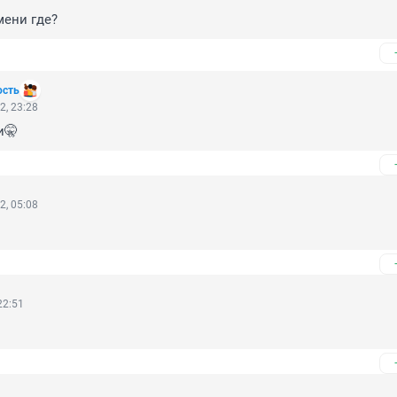
мени где?
ость
2, 23:28
и🤫
2, 05:08
22:51