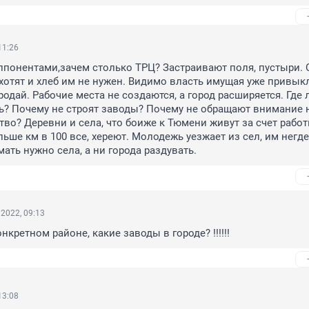
11:26
ппонентами,зачем столько ТРЦ? Застраивают поля, пустыри. 
хотят и хлеб им не нужен. Видимо власть имущая уже привыкл
родай. Рабочие места не создаются, а город расширяется. Где 
? Почему не строят заводы? Почему не обращают внимание н
тво? Деревни и села, что боиже к Тюмени живут за счет работ
льше км в 100 все, хереют. Молодежь уезжает из сел, им негде 
ать нужно села, а ни города раздувать.
2022, 09:13
нкретном районе, какие заводы в городе? !!!!!!
13:08