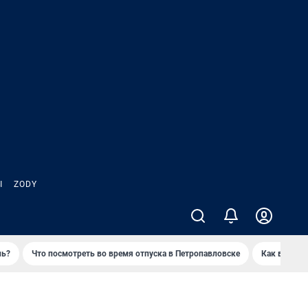
Ы
ZODY
нь?
Что посмотреть во время отпуска в Петропавловске
Как выжива