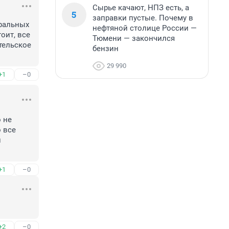
Сырье качают, НПЗ есть, а
5
заправки пустые. Почему в
ральных 
нефтяной столице России —
оит, все 
Тюмени — закончился
тельское 
бензин
29 990
+1
–0
 не 
 все 
 
+1
–0
+2
–0