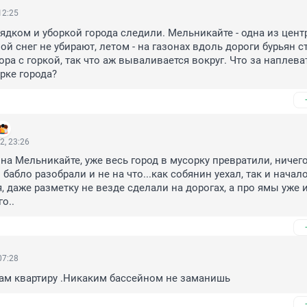
12:25
ядком и уборкой города следили. Мельникайте - одна из цент
ой снег не убирают, летом - на газонах вдоль дороги бурьян ст
ра с горкой, так что аж вываливается вокруг. Что за наплева
рке города?
2, 23:26
 на Мельникайте, уже весь город в мусорку превратили, ничего
бабло разобрали и не на что...как собянин уехал, так и начало
, даже разметку не везде сделали на дорогах, а про ямы уже и
о..
07:28
ам квартиру .Никаким бассейном не заманишь