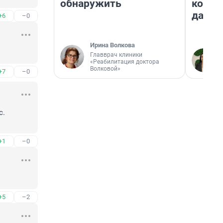
обнаружить
косне
даже 
+6
–0
Ирина Волкова
Главврач клиники
«Реабилитация доктора
Волковой»
+7
–0
. 
+1
–0
+5
–2