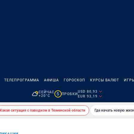
ТЕЛЕПРОГРАММА
АФИША
ГОРОСКОП
КУРСЫ ВАЛЮТ
ИГР
USD 80,93
СЕЙЧАС
5
ПРОБКИ
+20°C
EUR 93,19
Какая ситуация с паводком в Тюменской области
Где начать новую жиз