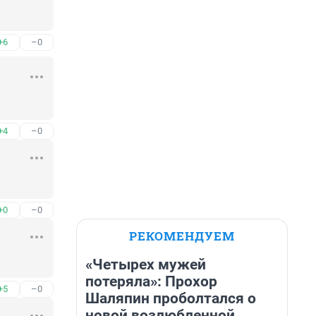
+6
–0
+4
–0
+0
–0
РЕКОМЕНДУЕМ
«Четырех мужей
потеряла»: Прохор
+5
–0
Шаляпин проболтался о
новой возлюбленной