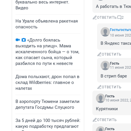
буквально весь интернет.
А работать в Тю
Видео
ОТВЕТИТЬ
2
На Урале объявлена ракетная
опасность
Гостьгостьг
10 июня 202
«Долго боялась
В Яндекс такс
выходить на улицу». Мама
искалеченного бойца — о том,
ОТВЕТИТЬ
как спасает сына, который
разбился по пути к невесте
Гость
11 июня 202
В стрип баре
Дома полыхают, дрон попал в
склад Wildberries: главное о
ОТВЕТИТЬ
налетах
Гость
10 июня 2022, 
В аэропорту Тюмени заметили
депутата Госдумы Слуцкого
Курятники
За 5 дней до 100 тысяч рублей:
ОТВЕТИТЬ
какую подработку предлагают
Гость