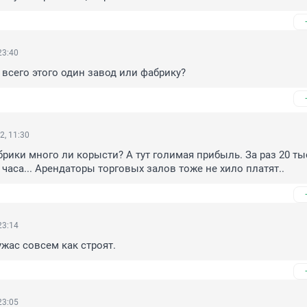
23:40
всего этого один завод или фабрику?
2, 11:30
брики много ли корысти? А тут голимая прибыль. За раз 20 тыс
 часа... Арендаторы торговых залов тоже не хило платят..
23:14
ужас совсем как строят.
23:05