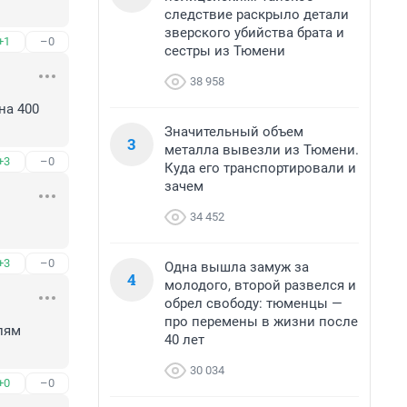
следствие раскрыло детали
зверского убийства брата и
+1
–0
сестры из Тюмени
38 958
а 400 
Значительный объем
3
металла вывезли из Тюмени.
+3
–0
Куда его транспортировали и
зачем
34 452
+3
–0
Одна вышла замуж за
4
молодого, второй развелся и
обрел свободу: тюменцы —
про перемены в жизни после
ям 
40 лет
30 034
+0
–0