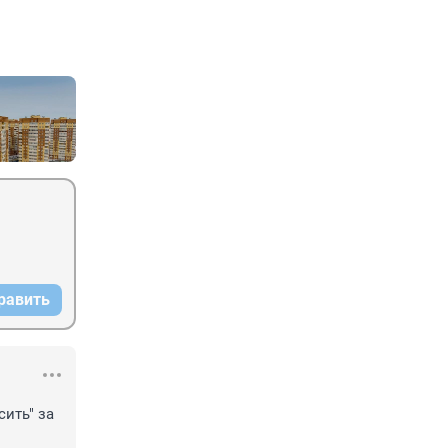
равить
ть" за 