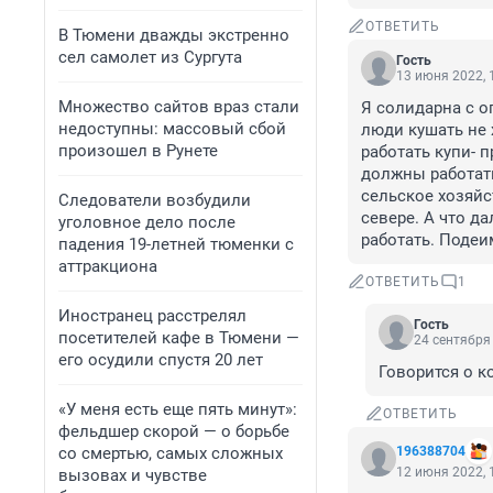
ОТВЕТИТЬ
В Тюмени дважды экстренно
сел самолет из Сургута
Гость
13 июня 2022, 
Множество сайтов враз стали
Я солидарна с о
недоступны: массовый сбой
люди кушать не 
произошел в Рунете
работать купи- п
должны работать
сельское хозяйс
Следователи возбудили
севере. А что да
уголовное дело после
работать. Подеим
падения 19-летней тюменки с
аттракциона
ОТВЕТИТЬ
1
Иностранец расстрелял
Гость
посетителей кафе в Тюмени —
24 сентября 
его осудили спустя 20 лет
Говорится о ко
«У меня есть еще пять минут»:
ОТВЕТИТЬ
фельдшер скорой — о борьбе
со смертью, самых сложных
196388704
12 июня 2022, 
вызовах и чувстве