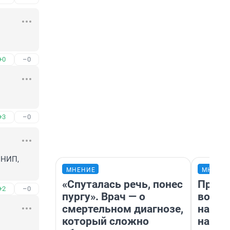
+0
–0
+3
–0
НИП, 
МНЕНИЕ
МНЕНИ
«Спуталась речь, понес
Прода
+2
–0
пургу». Врач — о
возьм
смертельном диагнозе,
нам г
который сложно
налог