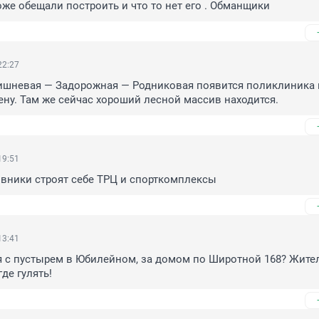
же обещали построить и что то нет его . Обманщики
22:27
ишневая — Задорожная — Родниковая появится поликлиника н
ну. Там же сейчас хороший лесной массив находится.
19:51
вники строят себе ТРЦ и спорткомплексы
13:41
я с пустырем в Юбилейном, за домом по Широтной 168? Жител
де гулять!