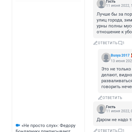
Гость
11 июня 2022, 
Лучше бы за пор
улиц города, зим
урны полны мусо
отношение к убо
ОТВЕТИТЬ
1
Busya 2017
13 июня 202
Это не только
делают, видно 
разваливаться
говорить нечег
ОТВЕТИТЬ
Гость
11 июня 2022, 
Даром не надо т
«Не просто слух»: Федору
Бондарчуку приписывают
ОТВЕТИТЬ
1