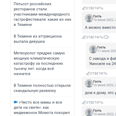
Пятьсот российских
ОТВЕТИТЬ
ресторанов стали
участниками международного
Гость
гастрофестиваля: какие из них
10 июня 2022, 
в Тюмени
А можно вместо 
В Тюмени из аттракциона
ОТВЕТИТЬ
1
выпала девушка
Гость
11 июня 202
Метеоролог предрек самую
мощную климатическую
С завода и фа
катастрофу за последнюю
Умножте на 24
тысячу лет: когда всё
начнется
ОТВЕТИТЬ
Гость
В Тюмени полностью открыли
10 июня 2022, 
скандальную развязку
дом к дому. это 
«Чисто все мамы и все
ОТВЕТИТЬ
дети на свете»: как
Гость
медвежонок Момота покорил
10 июня 2022, 