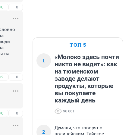
+0
–0
Словно 
а 
люди 
ТОП 5
а 
ы на 
«Молоко здесь почти
1
никто не видит»: как
на тюменском
+2
–0
заводе делают
продукты, которые
вы покупаете
каждый день
96 661
+0
–0
Думали, что говорят с
2
полицейским. Тайское