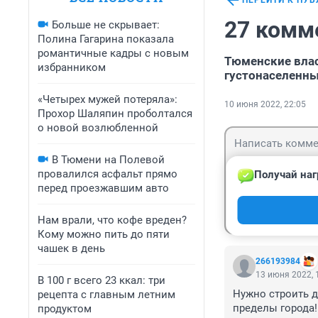
ПЕРЕЙТИ К ПУ
27 комм
Больше не скрывает:
Полина Гагарина показала
романтичные кадры с новым
Тюменские влас
избранником
густонаселенны
«Четырех мужей потеряла»:
10 июня 2022, 22:05
Прохор Шаляпин проболтался
о новой возлюбленной
В Тюмени на Полевой
провалился асфальт прямо
Получай наг
перед проезжавшим авто
Гость
Войти
Нам врали, что кофе вреден?
Кому можно пить до пяти
чашек в день
266193984
13 июня 2022, 
В 100 г всего 23 ккал: три
Нужно строить д
рецепта с главным летним
пределы города!
продуктом