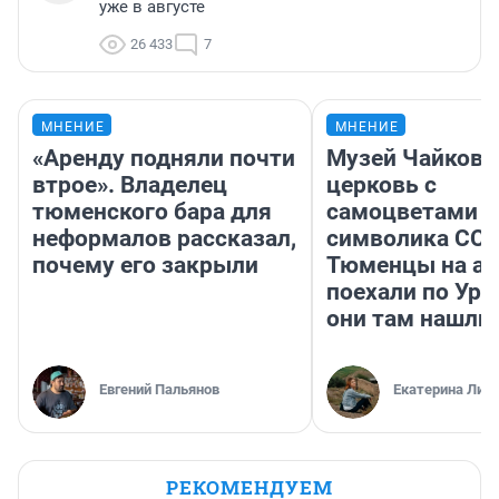
уже в августе
26 433
7
МНЕНИЕ
МНЕНИЕ
«Аренду подняли почти
Музей Чайковс
втрое». Владелец
церковь с
тюменского бара для
самоцветами и
неформалов рассказал,
символика ССС
почему его закрыли
Тюменцы на ав
поехали по Ура
они там нашли
Евгений Пальянов
Екатерина Лит
РЕКОМЕНДУЕМ