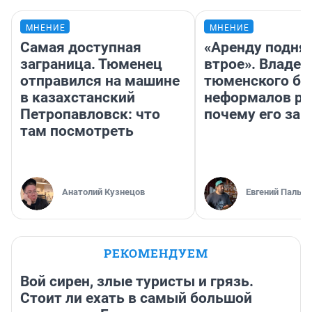
МНЕНИЕ
МНЕНИЕ
Самая доступная
«Аренду подня
заграница. Тюменец
втрое». Владел
отправился на машине
тюменского ба
в казахстанский
неформалов ра
Петропавловск: что
почему его за
там посмотреть
Анатолий Кузнецов
Евгений Пальян
РЕКОМЕНДУЕМ
Вой сирен, злые туристы и грязь.
Стоит ли ехать в самый большой