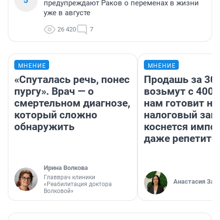
предупреждают Раков о переменах в жизни
уже в августе
26 420
7
МНЕНИЕ
МНЕНИЕ
«Спуталась речь, понес
Продашь за 300
пургу». Врач — о
возьмут с 4000
смертельном диагнозе,
нам готовит н
который сложно
налоговый зако
обнаружить
коснется импор
даже репетито
Ирина Волкова
Главврач клиники
Анастасия Зав
«Реабилитация доктора
Волковой»