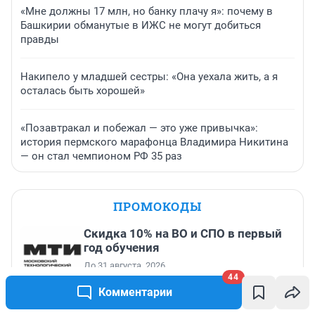
«Мне должны 17 млн, но банку плачу я»: почему в
Башкирии обманутые в ИЖС не могут добиться
правды
Накипело у младшей сестры: «Она уехала жить, а я
осталась быть хорошей»
«Позавтракал и побежал — это уже привычка»:
история пермского марафонца Владимира Никитина
— он стал чемпионом РФ 35 раз
ПРОМОКОДЫ
Скидка 10% на ВО и СПО в первый
год обучения
До 31 августа, 2026
44
Комментарии
Скидка 500 ₽ на первый заказ от
2000 ₽