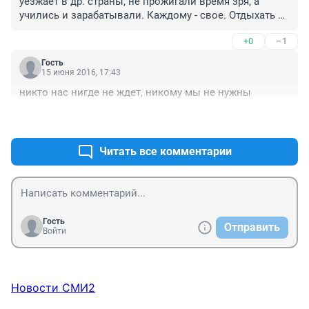
уезжает в др. страны, не прожигали время зря, а 
учились и зарабатывали. Каждому - свое. Отдыхать 
там замечательно, а жить - нет. "Где родился, там и 
+0
–1
пригодился." Хорошо там, где нас нет... А если есть 
желание свалить за бугор, так вали. Многие уже 
Гость
вернулись обратно.
15 июня 2016, 17:43
никто нас нигде не ждет, никому мы не нужны
+0
–1
Читать все комментарии
Гость
Отправить
Войти
Новости СМИ2