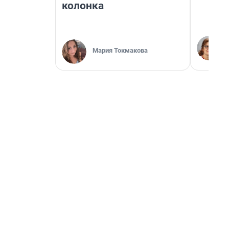
колонка
Мария Токмакова