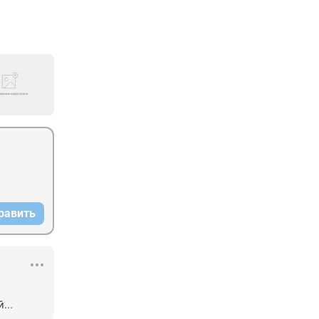
равить
...