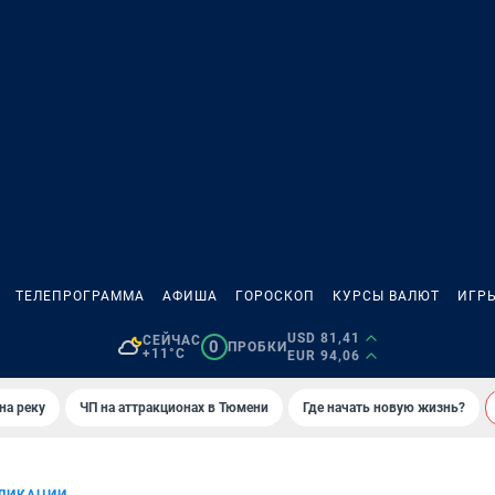
ТЕЛЕПРОГРАММА
АФИША
ГОРОСКОП
КУРСЫ ВАЛЮТ
ИГР
USD 81,41
СЕЙЧАС
0
ПРОБКИ
+11°C
EUR 94,06
на реку
ЧП на аттракционах в Тюмени
Где начать новую жизнь?