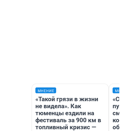
МНЕНИЕ
МНЕНИ
«Такой грязи в жизни
«Спут
не видела». Как
пургу»
тюменцы ездили на
смерт
фестиваль за 900 км в
котор
топливный кризис —
обнар