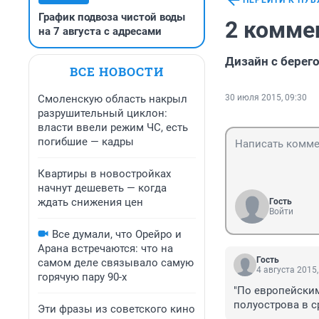
ПЕРЕЙТИ К ПУ
График подвоза чистой воды
2 комме
на 7 августа с адресами
Дизайн с берего
ВСЕ НОВОСТИ
Смоленскую область накрыл
30 июля 2015, 09:30
разрушительный циклон:
власти ввели режим ЧС, есть
погибшие — кадры
Квартиры в новостройках
начнут дешеветь — когда
ждать снижения цен
Гость
Войти
Все думали, что Орейро и
Арана встречаются: что на
Гость
самом деле связывало самую
4 августа 2015,
горячую пару 90-х
"По европейским
полуострова в с
Эти фразы из советского кино