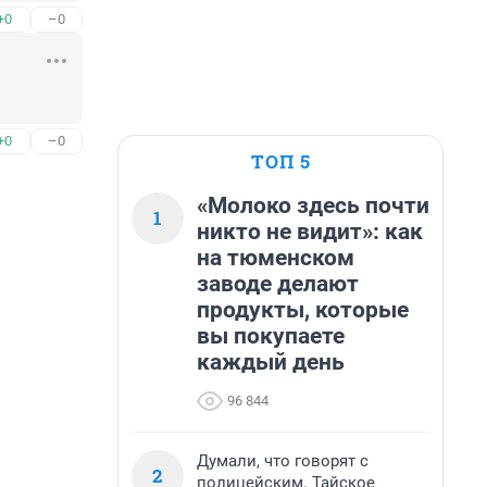
+0
–0
+0
–0
ТОП 5
«Молоко здесь почти
1
никто не видит»: как
на тюменском
заводе делают
продукты, которые
вы покупаете
каждый день
96 844
Думали, что говорят с
2
полицейским. Тайское