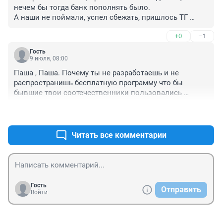
нечем бы тогда банк пополнять было.

А наши не поймали, успел сбежать, пришлось ТГ 
отключать.

+0
–1
Это всё не про закон, просто военная необходимость.

Если бы наши поймали и в тисках зажали что надо, 
Гость
не было бы никакого макса, а ТГ отключали бы на 
9 июля, 08:00
западе, как сейчас rt, например
Паша , Паша. Почему ты не разработаешь и не 
распространишь бесплатную программу что бы 
бывшие твои соотечественники пользовались 
Телеграмм без проблем? Тогда уж лучше продолжай 
+1
–1
банк ..пермы пополнять . Этот процесс тебе нравится 
больше
Читать все комментарии
Гость
Отправить
Войти