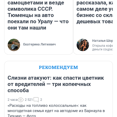
самоцветами и везде
рассказала, как
символика СССР.
самом деле ус
Тюменцы на авто
бизнес со скл
поехали по Уралу — что
дешевых това
они там нашли
Наталья Шорох
Екатерина Литкевич
Открыла кофейн
деньги соцразв
РЕКОМЕНДУЕМ
Слизни атакуют: как спасти цветник
от вредителей — три копеечных
способа
2 часа
2 521
2
«Расходы на топливо колоссальные»: как
многодетная семья едет на автодоме из Барнаула в
Турцию — фото