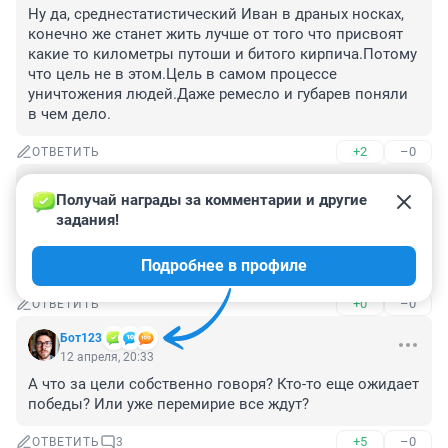
Ну да, среднестатистический Иван в драных носках, 
конечно же станет жить лучше от того что присвоят 
какие то километры путоши и битого кирпича.Потому 
что цель не в этом.Цель в самом процессе 
уничтожения людей.Даже ремесло и губарев поняли 
в чем дело.
+2
–0
ОТВЕТИТЬ
Гость
12 апреля, 23:10
Получай награды за комментарии и другие 
задания!
А что дальше, цивилизованный мир разве смирится с 
населеним вурдалаков. Только через марапуппа, и не 
Подробнее в профиле
как иначе быть не может
+0
–0
ОТВЕТИТЬ
Бот123
12 апреля, 20:33
А что за цели собственно говоря? Кто-то еще ожидает 
победы? Или уже перемирие все ждут?
+5
–0
ОТВЕТИТЬ
3