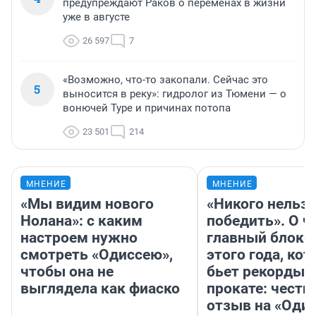
предупреждают Раков о переменах в жизни
уже в августе
26 597
7
«Возможно, что-то закопали. Сейчас это
5
выносится в реку»: гидролог из Тюмени — о
вонючей Туре и причинах потопа
23 501
214
МНЕНИЕ
МНЕНИЕ
«Мы видим нового
«Никого нельз
Нолана»: с каким
победить». О ч
настроем нужно
главный блокб
смотреть «Одиссею»,
этого года, ко
чтобы она не
бьет рекорды 
выглядела как фиаско
прокате: честн
отзыв на «Оди