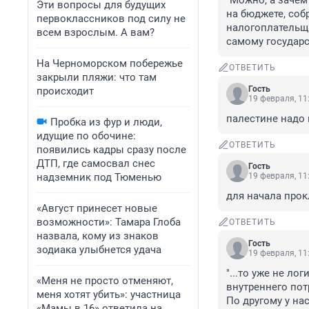
"Можно, а зачем?
Эти вопросы для будущих
на бюджете, соб
первоклассников под силу не
налогоплательщи
всем взрослым. А вам?
самому государс
На Черноморском побережье
ОТВЕТИТЬ
закрыли пляжи: что там
Гость
происходит
19 февраля, 11
палестине надо 
Пробка из фур и люди,
идущие по обочине:
ОТВЕТИТЬ
появились кадры сразу после
ДТП, где самосвал снес
Гость
надземник под Тюменью
19 февраля, 11
для начала прокл
«Август принесет новые
возможности»: Тамара Глоба
ОТВЕТИТЬ
назвала, кому из знаков
Гость
зодиака улыбнется удача
19 февраля, 11
"...то уже не ло
«Меня не просто отменяют,
внутреннего потр
меня хотят убить»: участница
По другому у нас
«Мамы в 16» ответила на