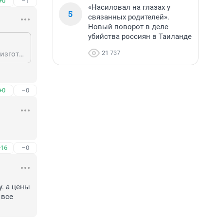
+0
–1
«Насиловал на глазах у
5
связанных родителей».
Новый поворот в деле
убийства россиян в Таиланде
21 737
мы даже поганые брелки для ключей не делаем вся тюмень живет за счет изготовления емкостей на север
+0
–0
+16
–0
. а цены 
все 