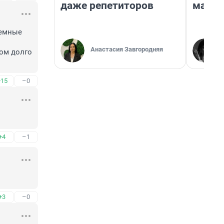
даже репетиторов
марке
емные 
Анастасия Завгородняя
ом долго 
+15
–0
+4
–1
+3
–0