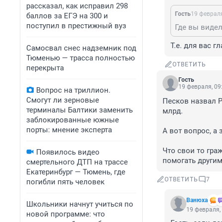
рассказал, как исправил 298
Гость
19 февраля
баллов за ЕГЭ на 300 и
поступил в престижный вуз
Где вы видел
Т.е. для вас г
Самосвал снес надземник под
Тюменью — трасса полностью
ОТВЕТИТЬ
перекрыта
Гость
19 февраля, 09
Вопрос на триллион.
Смогут ли зерновые
Песков назвал 
терминалы Балтики заменить
млрд.

заблокированные южные
порты: мнение эксперта
А вот вопрос, а
Что свои то гра
Появилось видео
помогать другим
смертельного ДТП на трассе
Екатеринбург — Тюмень, где
ОТВЕТИТЬ
7
погибли пять человек
Вaнюха
Школьники начнут учиться по
19 февраля,
новой программе: что