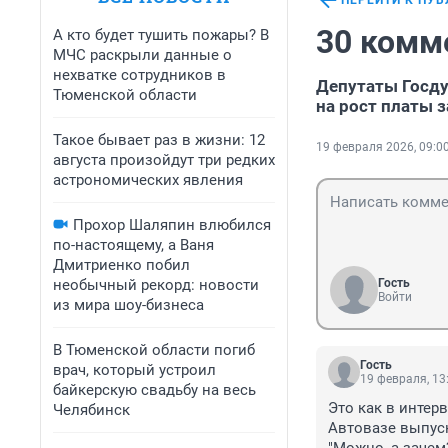
ПЕРЕЙТИ К ПУ
30 комм
А кто будет тушить пожары? В
МЧС раскрыли данные о
нехватке сотрудников в
Депутаты Госд
Тюменской области
на рост платы 
Такое бывает раз в жизни: 12
19 февраля 2026, 09:0
августа произойдут три редких
астрономических явления
Прохор Шаляпин влюбился
по-настоящему, а Ваня
Дмитриенко побил
необычный рекорд: новости
Гость
Войти
из мира шоу-бизнеса
В Тюменской области погиб
Гость
врач, который устроил
19 февраля, 13
байкерскую свадьбу на весь
Это как в интер
Челябинск
Автовазе выпуск