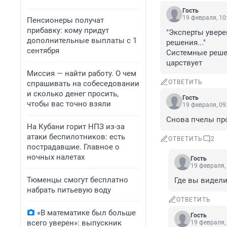
Гость
19 февраля, 10
Пенсионеры получат
прибавку: кому придут
"Эксперты увере
дополнительные выплаты с 1
решения..."

сентября
Системные решен
царствует
Миссия — найти работу. О чем
ОТВЕТИТЬ
спрашивать на собеседовании
и сколько денег просить,
Гость
чтобы вас точно взяли
19 февраля, 09
Снова пчелы пр
На Кубани горит НПЗ из-за
атаки беспилотников: есть
ОТВЕТИТЬ
2
пострадавшие. Главное о
ночных налетах
Гость
19 февраля,
Тюменцы смогут бесплатно
Где вы видели
набрать питьевую воду
ОТВЕТИТЬ
«В математике был больше
Гость
всего уверен»: выпускник
19 февраля,