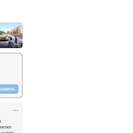
равить
 
етил 