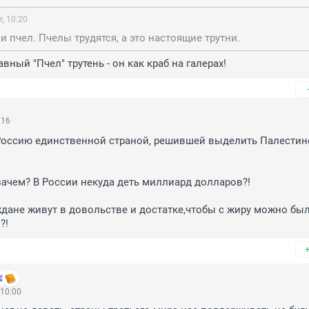
, 10:20
и пчел. Пчелы трудятся, а это настоящие трутни.
лавный "Пчел" трутень - он как краб на галерах!
:16
Россию единственной страной, решившей выделить Палестине
 зачем? В России некуда деть миллиард долларов?!

ждане живут в довольстве и достатке,чтобы с жиру можно был
?!
 10:00