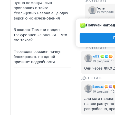
ОТВЕТИТЬ
нужна помощь»: сын
пропавших в тайге
Гость
19 февраля,
Усольцевых назвал еще одну
версию их исчезновения
Гость
19 февраля
Получай наград
В школах Тюмени вводят
трехуровневые оценки — что
А зачем тебе 
это такое?
ОТВЕТИТЬ
Переводы россиян начнут
блокировать по одной
vd72
причине: подробности
19 февраля, 10
Они через ЖКХ д
ОТВЕТИТЬ
Вaнюха
19 февраля, 10
для кого падают
на все растут по
разграблено, пр