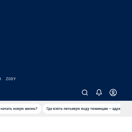
Ы
ZODY
 начать новую жизнь?
Где взять питьевую воду тюменцам — адреса