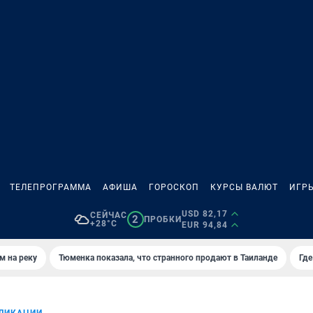
ТЕЛЕПРОГРАММА
АФИША
ГОРОСКОП
КУРСЫ ВАЛЮТ
ИГР
USD 82,17
СЕЙЧАС
2
ПРОБКИ
+28°C
EUR 94,84
м на реку
Тюменка показала, что странного продают в Таиланде
Где