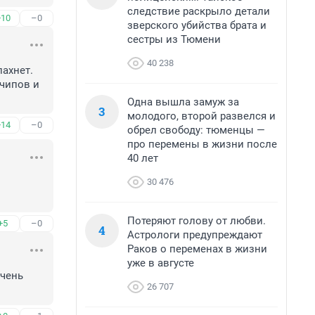
следствие раскрыло детали
+10
–0
зверского убийства брата и
сестры из Тюмени
40 238
ахнет. 
чипов и 
Одна вышла замуж за
3
молодого, второй развелся и
+14
–0
обрел свободу: тюменцы —
про перемены в жизни после
40 лет
30 476
Потеряют голову от любви.
+5
–0
4
Астрологи предупреждают
Раков о переменах в жизни
уже в августе
чень 
26 707