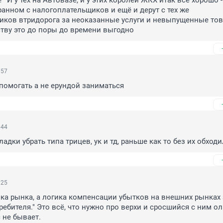
" И у тех на Автовазе, и у этих королей ЖКХ итак всё хорошо -
ранном с налогоплательщиков и ещё и дерут с тех же 
ков втридорога за неоказанные услуги и невыпущенные това
тву это до поры до времени выгодно
:57
помогать а не ерундой заниматься
:44
адки убрать типа трицев, ук и тд, раньше как то без их обход
:25
гика рынка, а логика компенсации убытков на внешних рынках з
ебителя." Это всё, что нужно про верхи и сросшийся с ним оли
 не бывает.