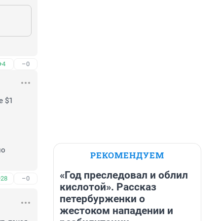
+4
–0
 $1 
о 
РЕКОМЕНДУЕМ
«Год преследовал и облил
+28
–0
кислотой». Рассказ
петербурженки о
жестоком нападении и