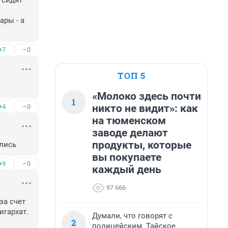
 сидят 
ры - а 
+7
–0
ТОП 5
«Молоко здесь почти
1
никто не видит»: как
+4
–0
на тюменском
заводе делают
продукты, которые
ились
вы покупаете
+9
–0
каждый день
97 666
а счет 
гархат. 
Думали, что говорят с
2
полицейским. Тайское