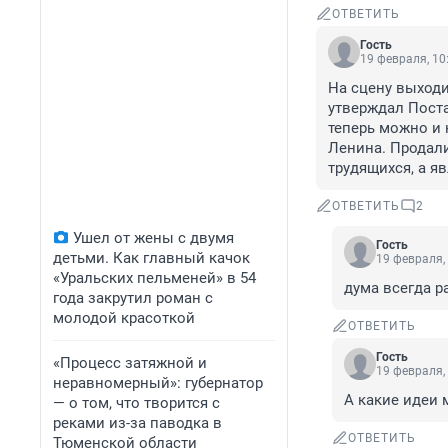
ОТВЕТИТЬ
Гость
19 февраля, 10
На сцену выходи
утверждал Поста
теперь можно и 
Ленина. Продали
трудящихся, а яв
ОТВЕТИТЬ
2
Ушел от жены с двумя
Гость
детьми. Как главный качок
19 февраля,
«Уральских пельменей» в 54
дума всегда 
года закрутил роман с
молодой красоткой
ОТВЕТИТЬ
Гость
«Процесс затяжной и
19 февраля,
неравномерный»: губернатор
А какие идеи 
— о том, что творится с
реками из-за паводка в
ОТВЕТИТЬ
Тюменской области