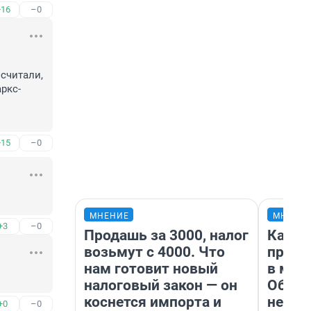
+16
–0
читали, 
ркс-
+15
–0
МНЕНИЕ
МНЕНИ
+3
–0
Продашь за 3000, налог
Какие
возьмут с 4000. Что
проду
нам готовит новый
в маг
налоговый закон — он
Обзор
коснется импорта и
неско
+0
–0