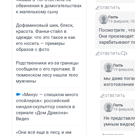
обвинения в домогательствах
ОТВЕТИТЬ
к маленькому сыну
Гость
19 февраля, 10
Дофаминовый шик, блеск,
Посмотрите , что
красота. Фанки-стайл в
Они производят 
одежде: что это такое и как
зарабатывают по
его носить — примеры
образов с фото
ОТВЕТИТЬ
3
Родственники из-за границы
Гость
сообщили о его пропаже. В
19 февраля,
тюменском лесу нашли тело
мы даже поган
мужчины
изготовления 
«Минус — слишком много
ОТВЕТИТЬ
спойлеров»: российский
Гость
ниндзя-скульптор снялся в
19 февраля,
сериале «Дом Дракона».
Не представля
Видео
умным видом
«Они всё еще в лесу, и им