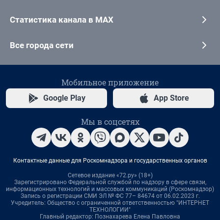
Статистика канала в MAX
Все города сети
Мобильное приложение
Google Play
App Store
Мы в соцсетях
Контактные данные для Роскомнадзора и государственных органов
Сетевое издание «72.ру» (18+)
Зарегистрировано Федеральной службой по надзору в сфере связи,
информационных технологий и массовых коммуникаций (Роскомнадзор)
Запись о регистрации СМИ ЭЛ № ФС 77– 84674 от 06.02.2023 г.
Учредитель: Общество с ограниченной ответственностью "ИНТЕРНЕТ
ТЕХНОЛОГИИ"
Главный редактор: Познахарева Елена Павловна