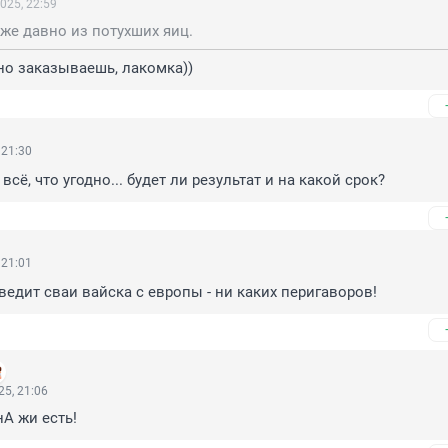
025, 22:59
уже давно из потухших яиц.
но заказываешь, лакомка))
 21:30
сё, что угодно... будет ли результат и на какой срок?
 21:01
ведит сваи вайска с европы - ни каких перигаворов!
5, 21:06
нА жи есть!