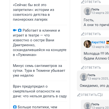
ОТВЕТИТЬ
«Сейчас бы всё это
запретили»: истории из
Гость
13 марта 202
советского детства в
пионерских лагерях
Гость, 

А они то прич
Работает в клинике и
ОТВЕТИТЬ
играет в театре — что
известно о сестре Вани
Кира1963
Дмитриенко,
13 марта 202
оскандалившейся на концерте
Молодца !!!! 
в «Лужниках»
будем Аллею С
Минус семь сантиметров за
ОТВЕТИТЬ
сутки. Тура в Тюмени убывает
уже неделю
Гость
13 марта 2025,
Ожидаемо, это д
Врач предупредил о
смертельной опасности на
ОТВЕТИТЬ
2
даче: что нельзя делать в саду
Гость
Больше политики, чем
13 марта 202