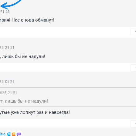
 21:43
рия! Нас снова обманут!
5, 21:51
, лишь бы не надули!
5, 05:26
025, 21:51
т, лишь бы не надули!
утые уже лопнут раз и навсегда!
isio