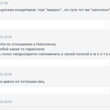
 21:36
узских кондитеров: торт "макрон"...по сути тот же "наполеон"
5, 22:39
ится по отношению к Наполеону

ь голос неоднократно напоминать о своей полной и м п о т е н
5, 22:59
же давно из потухших яиц.
5, 00:53