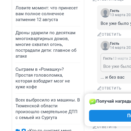
Ловите момент: что принесет
Гость
вам полное солнечное
13 марта 202
затмение 12 августа
Все уже было 
Дроны ударили по десяткам
ОТВЕТИТЬ
многоквартирных домов,
Гость
многие охватил огонь,
14 марта 202
пострадали дети: главное об
атаке
Гость
13 марта 2
Все уже было
Сыграем в «Ромашку»?
Простая головоломка,
... и без вас
которая взбодрит мозг не
хуже кофе
ОТВЕТИТЬ
Гость
Всех выбросило из машины. В
Получай награды
13 марта 2025,
Тюменской области
А потом "ой, нас
произошло смертельное ДТП
П
одни и те же гра
с семьей из Сургута
ОТВЕТИТЬ
«Кто-то считает меня