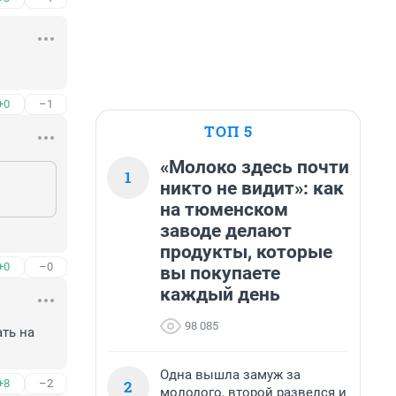
+0
–1
ТОП 5
«Молоко здесь почти
1
никто не видит»: как
на тюменском
заводе делают
продукты, которые
+0
–0
вы покупаете
каждый день
98 085
ть на 
Одна вышла замуж за
2
+8
–2
молодого, второй развелся и