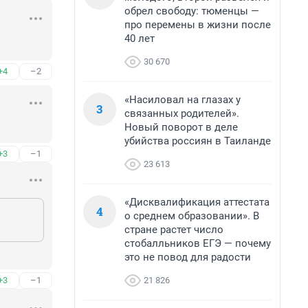
обрел свободу: тюменцы —
про перемены в жизни после
40 лет
30 670
+4
–2
«Насиловал на глазах у
3
связанных родителей».
Новый поворот в деле
убийства россиян в Таиланде
+3
–1
23 613
«Дисквалификация аттестата
4
о среднем образовании». В
стране растет число
стобалльников ЕГЭ — почему
это не повод для радости
21 826
+3
–1