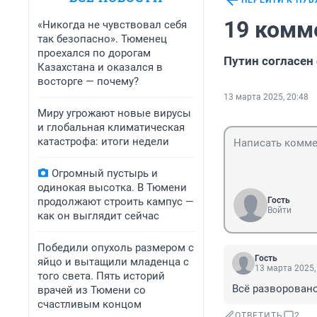
ПЕРЕЙТИ К ПУ
19 комм
«Никогда не чувствовал себя
так безопасно». Тюменец
проехался по дорогам
Путин согласен
Казахстана и оказался в
восторге — почему?
13 марта 2025, 20:48
Миру угрожают новые вирусы
и глобальная климатическая
катастрофа: итоги недели
Огромный пустырь и
одинокая высотка. В Тюмени
продолжают строить кампус —
Гость
Войти
как он выглядит сейчас
Победили опухоль размером с
Гость
яйцо и вытащили младенца с
13 марта 2025,
того света. Пять историй
Всё разворовано
врачей из Тюмени со
счастливым концом
ОТВЕТИТЬ
2