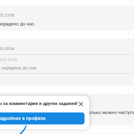
5, 23:00
украдено до нас.
5, 00:54
025, 23:00
 украдено до нас.
 за комментарии и другие задания!
 21:54
 опять обманули, а мы им поверили..." Сколько можно наступа
одробнее в профиле
бли?