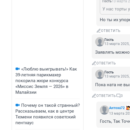
Гость
13 марта 2
У нас торты 
Но ты их упор
ОТВЕТИТЬ
Гость
13 марта 2025,
Заявлять можно в
ОТВЕТИТЬ
«Люблю выигрывать!» Как
Гость
39-летняя парикмахер
13 марта 2025,
покорила жюри конкурса
Пока ната не вы
«Миссис Земля — 2026» в
Малайзии
ОТВЕТИТЬ
3
Почему он такой странный?
Антоха72
Рассказываем, как в центре
13 марта 202
Тюмени появился советский
Гость, Так Точ
пентхаус