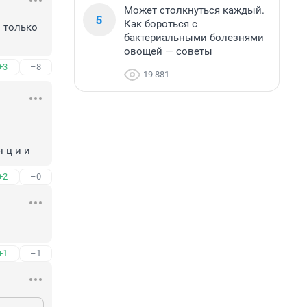
Может столкнуться каждый.
5
Как бороться с
 только 
бактериальными болезнями
овощей — советы
+3
–8
19 881
 ц и и
+2
–0
+1
–1