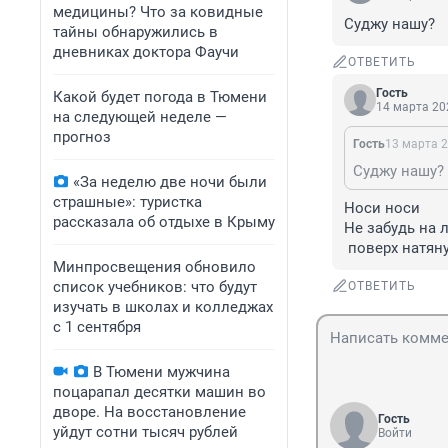
медицины? Что за ковидные
Суджу нашу?
тайны обнаружились в
дневниках доктора Фаучи
ОТВЕТИТЬ
Гость
Какой будет погода в Тюмени
14 марта 202
на следующей неделе —
прогноз
Гость
13 марта 2
Суджу нашу?
«За неделю две ночи были
страшные»: туристка
Носи носи 

рассказала об отдыхе в Крыму
Не забудь на 
 поверх натян
Минпросвещения обновило
список учебников: что будут
ОТВЕТИТЬ
изучать в школах и колледжах
с 1 сентября
В Тюмени мужчина
поцарапал десятки машин во
дворе. На восстановление
Гость
уйдут сотни тысяч рублей
Войти