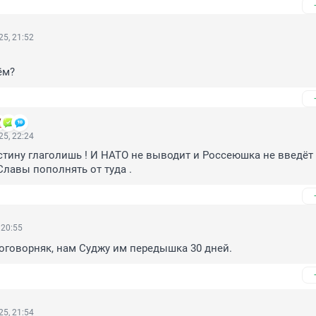
5, 21:52
ём?
5, 22:24
Истину глаголишь ! И НАТО не выводит и Россеюшка не введёт .
лавы пополнять от туда .
 20:55
оговорняк, нам Суджу им передышка 30 дней.
5, 21:54