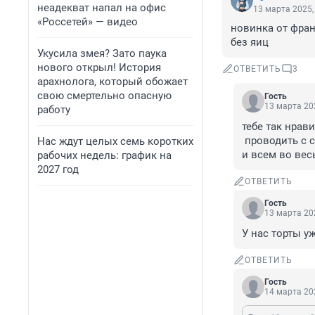
неадекват напал на офис
13 марта 2025,
«Россетей» — видео
новинка от франц
без яиц
Укусила змея? Зато паука
нового открыл! История
ОТВЕТИТЬ
3
арахнолога, который обожает
свою смертельно опасную
Гость
13 марта 202
работу
тебе так нрав
 проводить с собой какие то параллели

Нас ждут целых семь коротких
и всем во вес
рабочих недель: график на
2027 год
ОТВЕТИТЬ
Гость
13 марта 202
У нас торты у
ОТВЕТИТЬ
Гость
14 марта 202