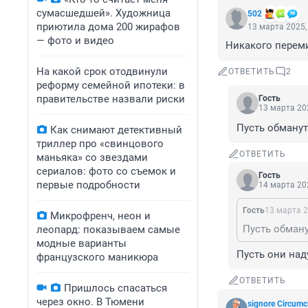
сумасшедшей». Художница
502
приютила дома 200 жирафов
13 марта 2025,
— фото и видео
Никакого переми
На какой срок отодвинули
ОТВЕТИТЬ
2
реформу семейной ипотеки: в
правительстве назвали риски
Гость
13 марта 202
Пусть обманут
Как снимают детективный
триллер про «свинцового
ОТВЕТИТЬ
маньяка» со звездами
сериалов: фото со съемок и
Гость
первые подробности
14 марта 202
Гость
13 марта 2
Микрофренч, неон и
Пусть обману
леопард: показываем самые
модные варианты
Пусть они над
французского маникюра
ОТВЕТИТЬ
Пришлось спасаться
через окно. В Тюмени
signore Сircumc