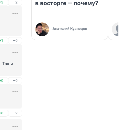
в восторге — почему?
+3
–2
Анатолий Кузнецов
+1
–0
 Так и 
+0
–0
+6
–2