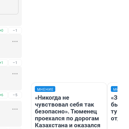
+0
–1
+1
–1
МНЕНИЕ
МНЕНИ
+6
–5
«Никогда не
«За н
чувствовал себя так
были 
безопасно». Тюменец
турис
проехался по дорогам
отдых
Казахстана и оказался