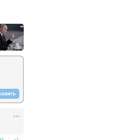
равить
+3
–1