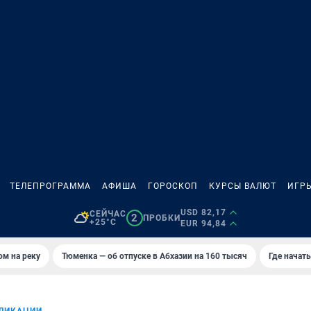
ТЕЛЕПРОГРАММА
АФИША
ГОРОСКОП
КУРСЫ ВАЛЮТ
ИГР
USD 82,17
СЕЙЧАС
2
ПРОБКИ
+25°C
EUR 94,84
ом на реку
Тюменка — об отпуске в Абхазии на 160 тысяч
Где начат