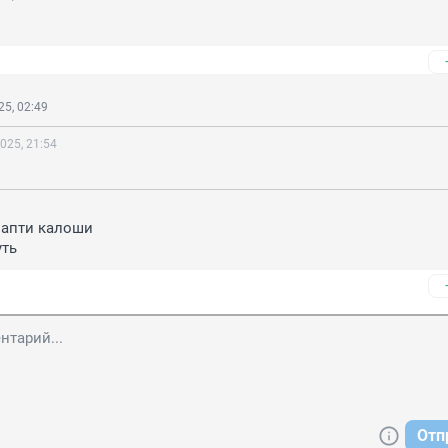
5, 02:49
025, 21:54
лапти калоши 

уть
Отп