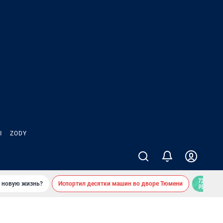
Ы
ZODY
ь новую жизнь?
Испортил десятки машин во дворе Тюмени