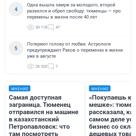
Одна вышла замуж за молодого, второй
4
развелся и обрел свободу: тюменцы — про
перемены в жизни после 40 лет
30 118
47
Потеряют голову от любви. Астрологи
5
предупреждают Раков о переменах в жизни
уже в августе
26 320
7
МНЕНИЕ
МНЕНИЕ
Самая доступная
«Покупаешь ко
заграница. Тюменец
мешке»: тюмен
отправился на машине
рассказала, как
в казахстанский
самом деле ус
Петропавловск: что
бизнес со скл
там посмотреть
дешевых това