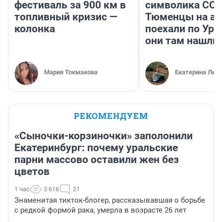
фестиваль за 900 км в
символика ССС
топливный кризис —
Тюменцы на ав
колонка
поехали по Ура
они там нашли
Мария Токмакова
Екатерина Лит
РЕКОМЕНДУЕМ
«Сыночки-корзиночки» заполонили
Екатеринбург: почему уральские
парни массово оставили жен без
цветов
1 час
3 616
21
Знаменитая тикток-блогер, рассказывавшая о борьбе
с редкой формой рака, умерла в возрасте 26 лет