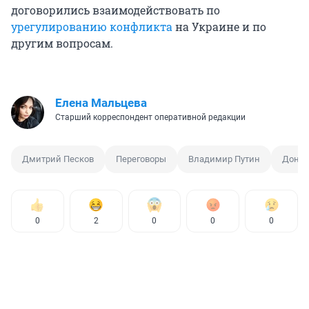
договорились взаимодействовать по
урегулированию конфликта
на Украине и по
другим вопросам.
Елена Мальцева
Старший корреспондент оперативной редакции
Дмитрий Песков
Переговоры
Владимир Путин
Донал
0
2
0
0
0