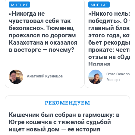
МНЕНИЕ
МНЕНИЕ
«Никогда не
«Никого нельз
чувствовал себя так
победить». О ч
безопасно». Тюменец
главный блокб
проехался по дорогам
этого года, ко
Казахстана и оказался
бьет рекорды 
в восторге — почему?
прокате: честн
отзыв на «Оди
Нолана
Стас Соколов
Анатолий Кузнецов
Эксперт
РЕКОМЕНДУЕМ
Кишечник был собран в гармошку: в
Югре кошечка с тяжелой судьбой
ищет новый дом — ее история