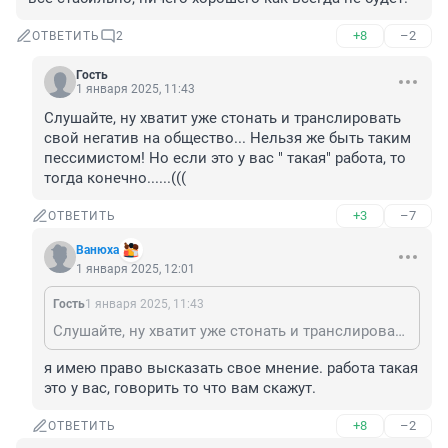
+8
–2
ОТВЕТИТЬ
2
Гость
1 января 2025, 11:43
Слушайте, ну хватит уже стонать и транслировать 
свой негатив на общество... Нельзя же быть таким 
пессимистом! Но если это у вас " такая" работа, то 
тогда конечно......(((
+3
–7
ОТВЕТИТЬ
Вaнюхa
1 января 2025, 12:01
Гость
1 января 2025, 11:43
Слушайте, ну хватит уже стонать и транслировать свой негатив на общество... Нельзя же быть таким пессимистом! Но если это у вас " такая" работа, то тогда конечно......(((
я имею право высказать свое мнение. работа такая 
это у вас, говорить то что вам скажут.
+8
–2
ОТВЕТИТЬ