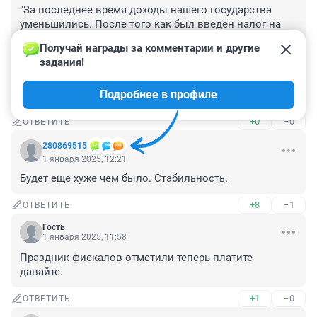
"За последнее время доходы нашего государства 
уменьшились. После того как был введён налог на 
воздух, вы стали меньше дышать. Это 
Получай награды за комментарии и другие 
возмутительно! Молчаааать! Кроме того, вводится 
задания!
новый налог на осадки: за обыкновенный дождь — 
сто лир, за проливной дождь — двести лир, с громом 
Подробнее в профиле
и молнией — триста лир. Молчаааать!"
+0
–0
ОТВЕТИТЬ
280869515
1 января 2025, 12:21
Будет еще хуже чем было. Стабильность.
+8
–1
ОТВЕТИТЬ
Гость
1 января 2025, 11:58
Праздник фискалов отметили теперь платите 
давайте.
+1
–0
ОТВЕТИТЬ