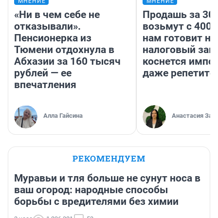
МНЕНИЕ
МНЕНИЕ
«Ни в чем себе не
Продашь за 300
отказывали».
возьмут с 4000
Пенсионерка из
нам готовит н
Тюмени отдохнула в
налоговый зако
Абхазии за 160 тысяч
коснется импор
рублей — ее
даже репетито
впечатления
Алла Гайсина
Анастасия Зав
РЕКОМЕНДУЕМ
Муравьи и тля больше не сунут носа в
ваш огород: народные способы
борьбы с вредителями без химии