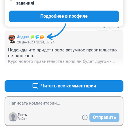
задания!
Гость
28 декабря 2024, 08:36
Подробнее в профиле
и только в россии - стабильно . несменяемо. скрепно
+0
–0
Андрев
28 декабря 2024, 07:24
Надежды что придет новое разумное правительство 
нет конечно....

Курс нового правительства вряд ли будет другой - 
заокеанские кукловоды не позволят
+1
–1
Читать все комментарии
Гость
Отправить
Войти