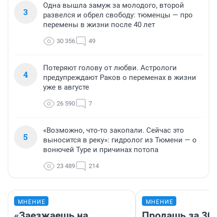
Одна вышла замуж за молодого, второй
3
развелся и обрел свободу: тюменцы — про
перемены в жизни после 40 лет
30 356
49
Потеряют голову от любви. Астрологи
4
предупреждают Раков о переменах в жизни
уже в августе
26 590
7
«Возможно, что-то закопали. Сейчас это
5
выносится в реку»: гидролог из Тюмени — о
вонючей Туре и причинах потопа
23 489
214
МНЕНИЕ
МНЕНИЕ
«Заезжаешь на
Продашь за 300