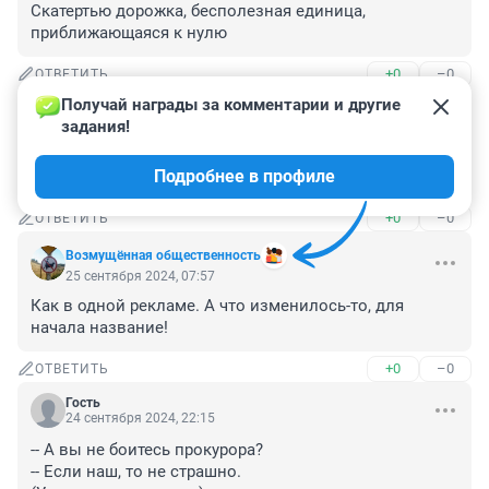
Скатертью дорожка, бесполезная единица, 
приближающаяся к нулю
+0
–0
ОТВЕТИТЬ
Получай награды за комментарии и другие 
Гость
27 сентября 2024, 18:19
задания!
Сдаётся мне, что мы накануне ‘грандиозного шухера’!
Подробнее в профиле
🤔
+0
–0
ОТВЕТИТЬ
Возмущëнная общественность
25 сентября 2024, 07:57
Как в одной рекламе. А что изменилось-то, для 
начала название!
+0
–0
ОТВЕТИТЬ
Гость
24 сентября 2024, 22:15
-- А вы не боитесь прокурора?

-- Если наш, то не страшно.
