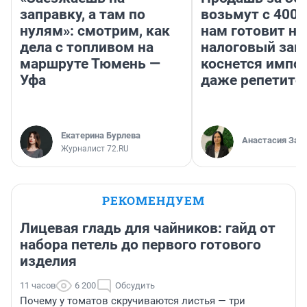
заправку, а там по
возьмут с 4000
нулям»: смотрим, как
нам готовит н
дела с топливом на
налоговый зако
маршруте Тюмень —
коснется импор
Уфа
даже репетито
Екатерина Бурлева
Анастасия Зав
Журналист 72.RU
РЕКОМЕНДУЕМ
Лицевая гладь для чайников: гайд от
набора петель до первого готового
изделия
11 часов
6 200
Обсудить
Почему у томатов скручиваются листья — три