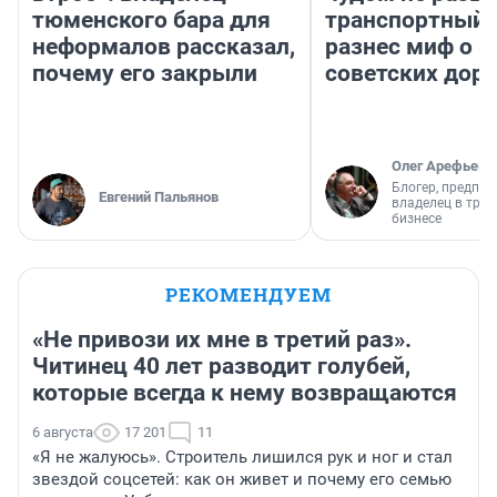
тюменского бара для
транспортный 
неформалов рассказал,
разнес миф о 
почему его закрыли
советских доро
Олег Арефьев
Блогер, предпри
Евгений Пальянов
владелец в тра
бизнесе
РЕКОМЕНДУЕМ
«Не привози их мне в третий раз».
Читинец 40 лет разводит голубей,
которые всегда к нему возвращаются
6 августа
17 201
11
«Я не жалуюсь». Строитель лишился рук и ног и стал
звездой соцсетей: как он живет и почему его семью