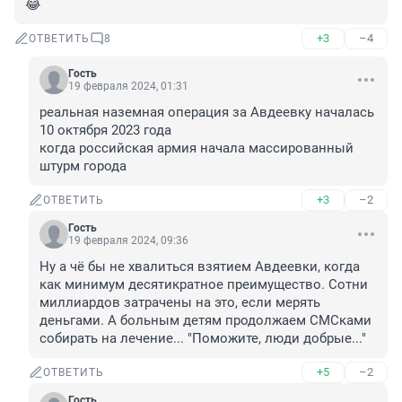
😂
+3
–4
ОТВЕТИТЬ
8
Гость
19 февраля 2024, 01:31
реальная наземная операция за Aвдеевку началась 
10 октября 2023 года 

когда российская армия начала массированный 
штурм города
+3
–2
ОТВЕТИТЬ
Гость
19 февраля 2024, 09:36
Ну а чё бы не хвалиться взятием Авдеевки, когда 
как минимум десятикратное преимущество. Сотни 
миллиардов затрачены на это, если мерять 
деньгами. А больным детям продолжаем СМСками 
собирать на лечение... "Поможите, люди добрые..."
+5
–2
ОТВЕТИТЬ
Гость