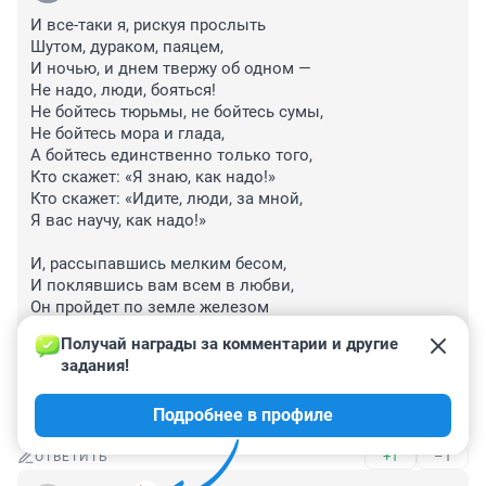
И все-таки я, рискуя прослыть

Шутом, дураком, паяцем,

И ночью, и днем твержу об одном —

Не надо, люди, бояться!

Не бойтесь тюрьмы, не бойтесь сумы,

Не бойтесь мора и глада,

А бойтесь единственно только того,

Кто скажет: «Я знаю, как надо!»

Кто скажет: «Идите, люди, за мной,

Я вас научу, как надо!»

И, рассыпавшись мелким бесом,

И поклявшись вам всем в любви,

Он пройдет по земле железом

И затопит ее в крови.

Получай награды за комментарии и другие 
И наврет он такие враки,

задания!
И такой наплетет рассказ,

Что не раз тот рассказ в бараке

Подробнее в профиле
Вы помянете в горький час.
+1
–1
ОТВЕТИТЬ