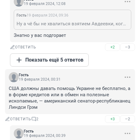
19 февраля 2024, 12:08
Гость
19 февраля 2024, 09:36
Ну а чё бы не хвалиться взятием Авдеевки, когда как минимум десятикратное преимущество. Сотни миллиардов затрачены на это, если мерять деньгами. А больным детям продолжаем СМСками собирать на лечение... "Поможите, люди добрые..."
Знатно у вас подгорает
+2
–3
ОТВЕТИТЬ
Показать ещё 5 ответов
Гость
19 февраля 2024, 00:31
США должны давать помощь Украине не бесплатно, а 
в форме кредитов или в обмен на полезные 
ископаемые, — американский сенатор-республиканец 
Линдси Грэм
+3
–2
ОТВЕТИТЬ
2
Гость
19 февраля 2024, 00:39