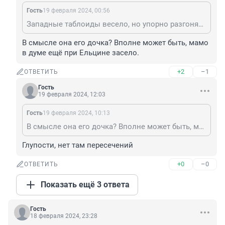
Гость
19 февраля 2024, 00:56
Западные таблоиды весело, но упорно разгоняют тему «несмывной- мизулина». по ряду косвенных признаков все сходится. Впрочем, «взлет» мизулиной ничем иным объяснить невозможно.
В смысле она его дочка? Вполне может быть, мамо 
в думе ещё при Ельцине засело.
+2
–1
ОТВЕТИТЬ
Гость
19 февраля 2024, 12:03
Гость
19 февраля 2024, 10:13
В смысле она его дочка? Вполне может быть, мамо в думе ещё при Ельцине засело.
Глупости, нет там пересечений
+0
–0
ОТВЕТИТЬ
Показать ещё 3 ответа
Гость
18 февраля 2024, 23:28