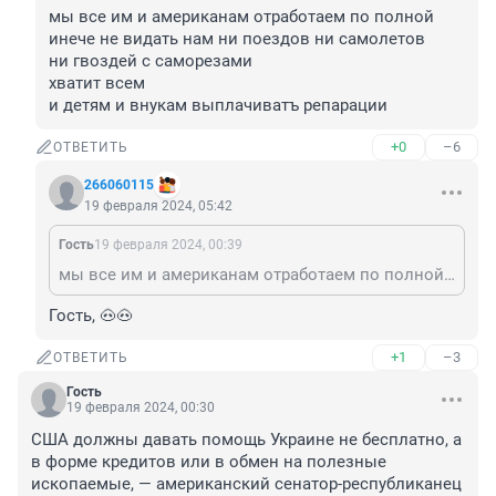
мы все им и американам отработаем по полной

инече не видать нам ни поездов ни самолетов 

ни гвоздей с саморезами

хватит всем 

и детям и внукам выплачиватъ репарации
+0
–6
ОТВЕТИТЬ
266060115
19 февраля 2024, 05:42
Гость
19 февраля 2024, 00:39
мы все им и американам отработаем по полной инече не видать нам ни поездов ни самолетов ни гвоздей с саморезами хватит всем и детям и внукам выплачиватъ репарации
Гость, 🐽🐽
+1
–3
ОТВЕТИТЬ
Гость
19 февраля 2024, 00:30
США должны давать помощь Украине не бесплатно, а 
в форме кредитов или в обмен на полезные 
ископаемые, — американский сенатор-республиканец 