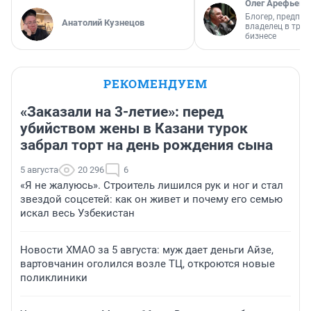
Олег Арефьев
Блогер, предпри
Анатолий Кузнецов
владелец в тра
бизнесе
РЕКОМЕНДУЕМ
«Заказали на 3-летие»: перед
убийством жены в Казани турок
забрал торт на день рождения сына
5 августа
20 296
6
«Я не жалуюсь». Строитель лишился рук и ног и стал
звездой соцсетей: как он живет и почему его семью
искал весь Узбекистан
Новости ХМАО за 5 августа: муж дает деньги Айзе,
вартовчанин оголился возле ТЦ, откроются новые
поликлиники