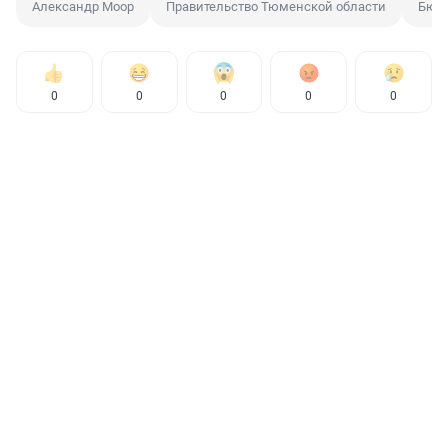
Александр Моор
Правительство Тюменской области
Бюд
0
0
0
0
0