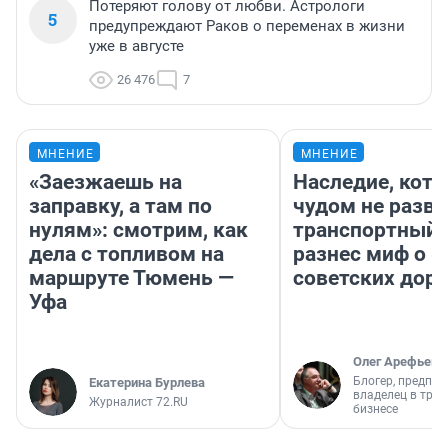
Потеряют голову от любви. Астрологи
5
предупреждают Раков о переменах в жизни
уже в августе
26 476
7
МНЕНИЕ
МНЕНИЕ
«Заезжаешь на
Наследие, кото
заправку, а там по
чудом не разва
нулям»: смотрим, как
транспортный 
дела с топливом на
разнес миф о 
маршруте Тюмень —
советских доро
Уфа
Олег Арефьев
Блогер, предпри
Екатерина Бурлева
владелец в тра
Журналист 72.RU
бизнесе