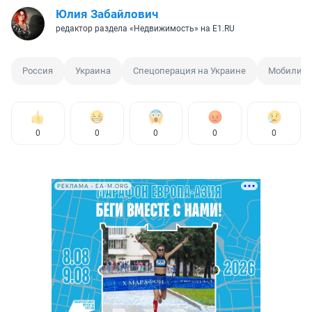
Юлия Забайлович
редактор раздела «Недвижимость» на E1.RU
Россия
Украина
Спецоперация на Украине
Мобилиза
0
0
0
0
0
РЕКЛАМА • EA-M.ORG