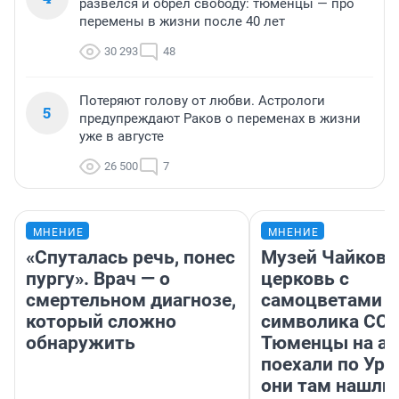
развелся и обрел свободу: тюменцы — про
перемены в жизни после 40 лет
30 293
48
Потеряют голову от любви. Астрологи
5
предупреждают Раков о переменах в жизни
уже в августе
26 500
7
МНЕНИЕ
МНЕНИЕ
«Спуталась речь, понес
Музей Чайковс
пургу». Врач — о
церковь с
смертельном диагнозе,
самоцветами и
который сложно
символика ССС
обнаружить
Тюменцы на ав
поехали по Ура
они там нашли